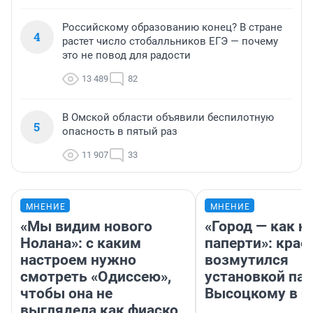
Российскому образованию конец? В стране
4
растет число стобалльников ЕГЭ — почему
это не повод для радости
13 489
82
В Омской области объявили беспилотную
5
опасность в пятый раз
11 907
33
МНЕНИЕ
МНЕНИЕ
«Мы видим нового
«Город — как н
Нолана»: с каким
паперти»: крае
настроем нужно
возмутился
смотреть «Одиссею»,
установкой па
чтобы она не
Высоцкому в 
выглядела как фиаско