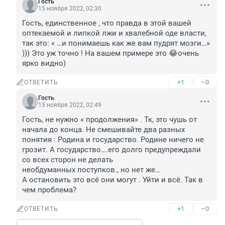
Гость
15 ноября 2022, 02:30
Гость, единственное , что правда в этой вашей 
оптекаемой и липкой лжи и хвалебной оде власти, 
так это: « …и понимаешь как же вам пудрят мозги…» 
))) Это уж точно ! На вашем примере это 😂очень 
ярко видно)
+1
–0
ОТВЕТИТЬ
Гость
15 ноября 2022, 02:49
Гость, не нужно « продолжения» . Тк, это чушь от 
начала до конца. Не смешивайте два разных 
понятия : Родина и государство. Родине ничего не 
грозит. А государство….его долго предупреждали 
со всех сторон не делать 

необдуманных поступков., но нет же…

А остановить это всё они могут . Уйти и всё. Так в 
чем проблема?
+1
–0
ОТВЕТИТЬ