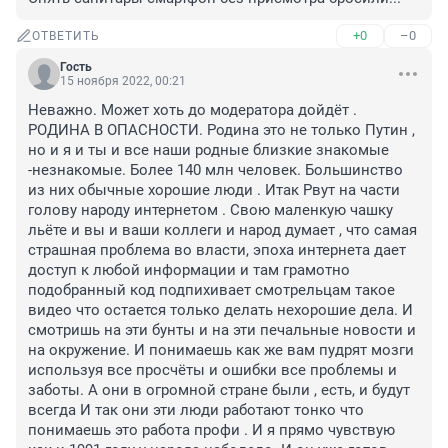
+0
–0
ОТВЕТИТЬ
Гость
15 ноября 2022, 00:21
Неважно. Может хоть до модератора дойдёт . 
РОДИНА В ОПАСНОСТИ. Родина это не только Путин , 
но и я и ты и все наши родные близкие знакомые 
-незнакомые. Более 140 млн человек. Большинство 
из них обычные хорошие люди . Итак Рвут на части 
голову народу интернетом . Свою маленкую чашку 
льёте и вы и ваши коллеги и народ думает , что самая 
страшная проблема во власти, эпоха интернета дает 
доступ к любой информации и там грамотно 
подобранный код подпихивает смотрельцам такое 
видео что остается только делать нехорошие дела. И 
смотришь на эти бунты и на эти печальные новости и 
на окружение. И понимаешь как же вам пудрят мозги 
используя все просчёты и ошибки все проблемы и 
заботы. А они в огромной стране были , есть, и будут 
всегда И так они эти люди работают тонко что 
понимаешь это работа профи . И я прямо чувствую 