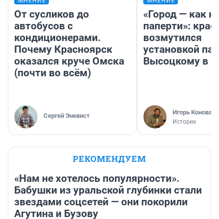
МНЕНИЕ
МНЕНИЕ
От сусликов до
«Город — как н
автобусов с
паперти»: крае
кондиционерами.
возмутился
Почему Красноярск
установкой па
оказался круче Омска
Высоцкому в 
(почти во всём)
Игорь Коновал
Сергей Энквист
Историк
РЕКОМЕНДУЕМ
«Нам не хотелось популярности».
Бабушки из уральской глубинки стали
звездами соцсетей — они покорили
Агутина и Бузову