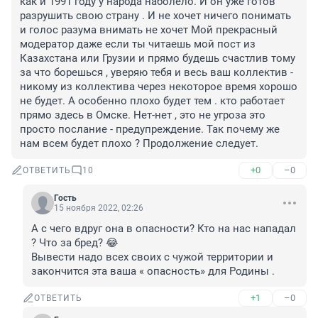
как и 1991 году у народа наболело. И он уже готов 
разрушить свою страну . И не хочет ничего понимать 
и голос разума внимать не хочет Мой прекрасный 
модератор даже если ты читаешь мой пост из 
Казахстана или Грузии и прямо будешь счастлив тому 
за что борешься , уверяю тебя и весь ваш коллектив - 
никому из коллектива через некоторое время хорошо 
не будет. А особенно плохо будет тем . кто работает 
прямо здесь в Омске. Нет-нет , это не угроза это 
просто послание - предупреждение. Так почему же 
нам всем будет плохо ? Продолжение следует.
+0
–0
ОТВЕТИТЬ
10
Гость
15 ноября 2022, 02:26
А с чего вдруг она в опасности? Кто на нас нападал 
? Что за бред? 😂

Вывести надо всех своих с чужой территории и 
закончится эта ваша « опасность» для Родины .
+1
–0
ОТВЕТИТЬ