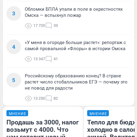
Обломки БПЛА упали в поле в окрестностях
3
Омска — вспыхнул пожар
17 735
39
«У меня в огороде больше растет»: репортаж с
4
самой провальной «Флоры» в истории Омска
13 347
41
Российскому образованию конец? В стране
5
растет число стобалльников ЕГЭ — почему это
не повод для радости
13 250
82
МНЕНИЕ
МНЕНИЕ
Продашь за 3000, налог
Тепло для бюдж
возьмут с 4000. Что
холодно в сало
нам готовит новый
зимой. Водитель