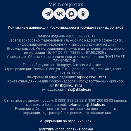
Мы в соцсетях
Контактные данные для Роскомнадзора и государственных органов
Сетевое издание «NGS55.RU» (18+)
Зарегистрировано Федеральной службой по надзору в сфере связи,
информационных технологий и массовых коммуникаций
(Роскомнадзор). Регистрационный номер и дата принятия решения о
регистрации - ЭЛ № ФС 77 - 78819 от 07.08.2020 г.
Учредитель: Общество с ограниченной ответственностью "ИНТЕРНЕТ
ТЕХНОЛОГИИ"
Главный редактор: Назарчук Ангелина Алексеевна
Адрес редакции: Россия, Омск, ул. Т. К. Щербанева, 25, офис 402, телефон
8 (3812) 38-08-69
Электронный адрес редакции:
ngs55@shkulev.ru
Контактные данные для Роскомнадзора и государственных органов:
juristnsk@shkulev.ru
Техподдержка:
help@shkulev.ru
Связаться с отделом продаж: 8 (383) 212-52-52, 8 (800) 200-03-83 (звонок
с сотового бесплатный),
reklamangs@shkulev.ru
Редакция сайта не несет ответственности за достоверность
информации, содержащейся в рекламных объявлениях.
Информация об ограничениях
Политика использования cookies