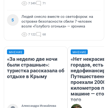
7 349
71
Людей снесло вместе со светофором: на
5
островке безопасности сбили 7 человек
возле «Голубого огонька» — хроника
7 122
68
МНЕНИЕ
МНЕНИЕ
«За неделю две ночи
«Нет некрасив
были страшные»:
городов, есть
туристка рассказала об
недофинансиро
отдыхе в Крыму
Путешественн
проехали 2000
километров по 
машине — стои
того
Александра Исмайлова