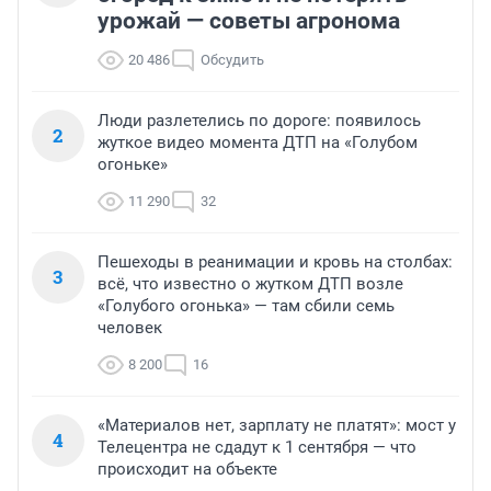
урожай — советы агронома
20 486
Обсудить
Люди разлетелись по дороге: появилось
2
жуткое видео момента ДТП на «Голубом
огоньке»
11 290
32
Пешеходы в реанимации и кровь на столбах:
3
всё, что известно о жутком ДТП возле
«Голубого огонька» — там сбили семь
человек
8 200
16
«Материалов нет, зарплату не платят»: мост у
4
Телецентра не сдадут к 1 сентября — что
происходит на объекте