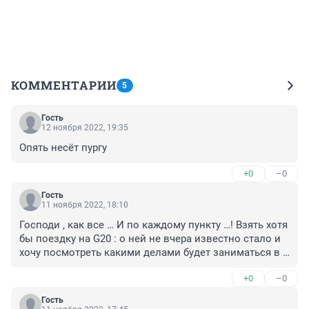
КОММЕНТАРИИ
5
Гость
12 ноября 2022, 19:35
Опять несёт пургу
+0
–0
Гость
11 ноября 2022, 18:10
Господи , как все … И по каждому пункту …! Взять хотя 
бы поездку на G20 : о ней не вчера известно стало и 
хочу посмотреть какими делами будет заниматься в 
это время! Может посещение красной площади или 
+0
–0
больницы какой нибудь окажется важнее (
Гость