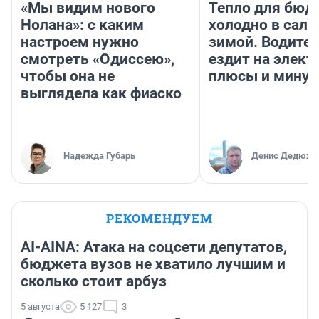
«Мы видим нового
Тепло для бюд
Нолана»: с каким
холодно в сало
настроем нужно
зимой. Водител
смотреть «Одиссею»,
ездит на элект
чтобы она не
плюсы и мину
выглядела как фиаско
Надежда Губарь
Денис Дедюхи
РЕКОМЕНДУЕМ
AI-AINA: Атака на соцсети депутатов,
бюджета вузов не хватило лучшим и
сколько стоит арбуз
5 августа
5 127
3