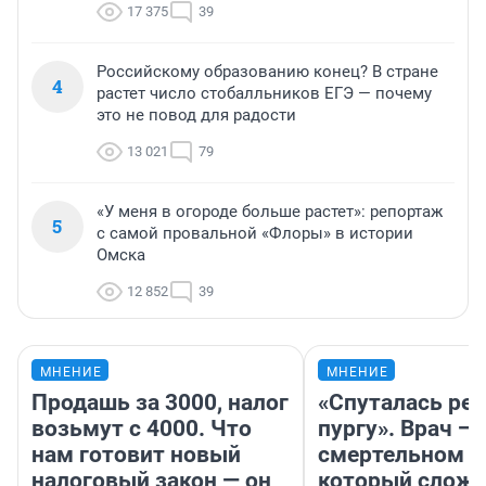
17 375
39
Российскому образованию конец? В стране
4
растет число стобалльников ЕГЭ — почему
это не повод для радости
13 021
79
«У меня в огороде больше растет»: репортаж
5
с самой провальной «Флоры» в истории
Омска
12 852
39
МНЕНИЕ
МНЕНИЕ
Продашь за 3000, налог
«Спуталась реч
возьмут с 4000. Что
пургу». Врач — 
нам готовит новый
смертельном д
налоговый закон — он
который слож