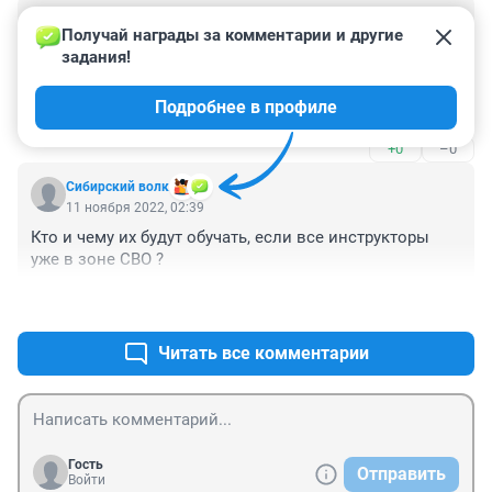
Гость
11 ноября 2022, 09:14
Получай награды за комментарии и другие 
задания!
Интересно, а перепроверят тех, у кого в/билеты в 
кармане, что они "больные и хромые", или по-каким-
Подробнее в профиле
то непонятным причинам до 27 лет не служили, 
может проверить и посмотреть на них, да призвать, 
+0
–0
по мобилизации частичной?
Сибирский волк
11 ноября 2022, 02:39
Кто и чему их будут обучать, если все инструкторы 
уже в зоне СВО ?
+0
–0
Читать все комментарии
Гость
Отправить
Войти