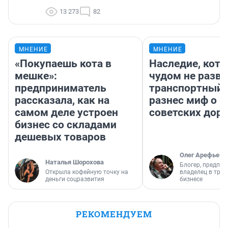
13 273
82
МНЕНИЕ
МНЕНИЕ
«Покупаешь кота в
Наследие, кото
мешке»:
чудом не разва
предприниматель
транспортный 
рассказала, как на
разнес миф о 
самом деле устроен
советских доро
бизнес со складами
дешевых товаров
Олег Арефьев
Наталья Шорохова
Блогер, предпри
Открыла кофейную точку на
владелец в тра
деньги соцразвития
бизнесе
РЕКОМЕНДУЕМ