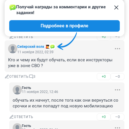
да, вот это было бы справедливо, а то откосил и 
Получай награды за комментарии и другие 
ему повезло больше чем тем кто 2 года потерял и 
задания!
счас встревает, проверить и выявить откосивших! 
и на подготовку! на подготовке всеравно научат за 
Подробнее в профиле
2 месяца большему
+0
–1
ОТВЕТИТЬ
Сибирский волк
11 ноября 2022, 02:39
Кто и чему их будут обучать, если все инструкторы 
уже в зоне СВО ?
+0
–0
ОТВЕТИТЬ
3
Гость
11 ноября 2022, 12:46
обучать их начнут, после тога как они вернуться со 
срочки и если попадут под новую мобилизацию
+0
–0
ОТВЕТИТЬ
Гость