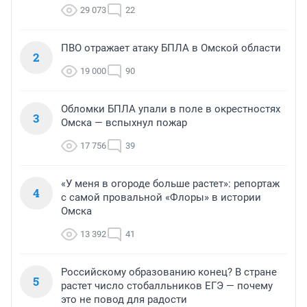
29 073
22
ПВО отражает атаку БПЛА в Омской области
2
19 000
90
Обломки БПЛА упали в поле в окрестностях
3
Омска — вспыхнул пожар
17 756
39
«У меня в огороде больше растет»: репортаж
4
с самой провальной «Флоры» в истории
Омска
13 392
41
Российскому образованию конец? В стране
5
растет число стобалльников ЕГЭ — почему
это не повод для радости