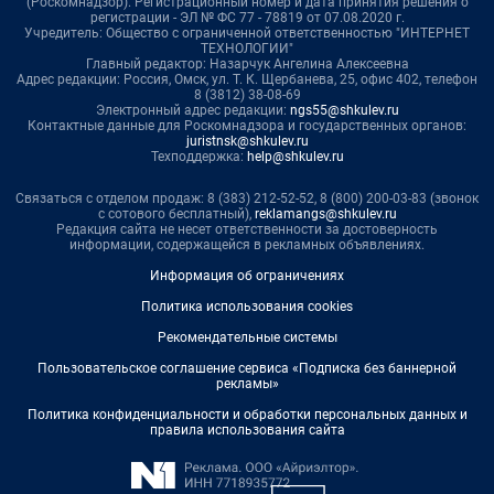
(Роскомнадзор). Регистрационный номер и дата принятия решения о
регистрации - ЭЛ № ФС 77 - 78819 от 07.08.2020 г.
Учредитель: Общество с ограниченной ответственностью "ИНТЕРНЕТ
ТЕХНОЛОГИИ"
Главный редактор: Назарчук Ангелина Алексеевна
Адрес редакции: Россия, Омск, ул. Т. К. Щербанева, 25, офис 402, телефон
8 (3812) 38-08-69
Электронный адрес редакции:
ngs55@shkulev.ru
Контактные данные для Роскомнадзора и государственных органов:
juristnsk@shkulev.ru
Техподдержка:
help@shkulev.ru
Связаться с отделом продаж: 8 (383) 212-52-52, 8 (800) 200-03-83 (звонок
с сотового бесплатный),
reklamangs@shkulev.ru
Редакция сайта не несет ответственности за достоверность
информации, содержащейся в рекламных объявлениях.
Информация об ограничениях
Политика использования cookies
Рекомендательные системы
Пользовательское соглашение сервиса «Подписка без баннерной
рекламы»
Политика конфиденциальности и обработки персональных данных и
правила использования сайта