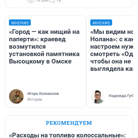
13 206
79
МНЕНИЕ
МНЕНИЕ
«Город — как нищий на
«Мы видим нов
паперти»: краевед
Нолана»: с как
возмутился
настроем нужн
установкой памятника
смотреть «Оди
Высоцкому в Омске
чтобы она не
выглядела как
Игорь Коновалов
Надежда Губар
Историк
РЕКОМЕНДУЕМ
«Расходы на топливо колоссальные»: