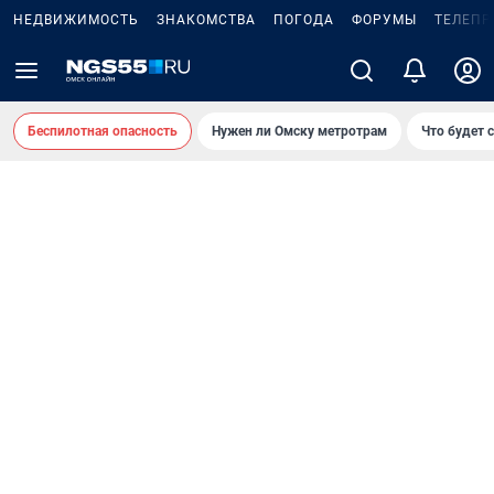
НЕДВИЖИМОСТЬ
ЗНАКОМСТВА
ПОГОДА
ФОРУМЫ
ТЕЛЕПР
Беспилотная опасность
Нужен ли Омску метротрам
Что будет 