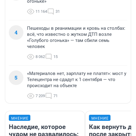
огоньке»
11 164
31
Пешеходы в реанимации и кровь на столбах:
4
всё, что известно о жутком ДТП возле
«Голубого огонька» — там сбили семь
человек
8 062
15
«Материалов нет, зарплату не платят»: мост у
5
Телецентра не сдадут к 1 сентября — что
происходит на объекте
7 209
71
МНЕНИЕ
МНЕНИЕ
Наследие, которое
Как вернуть де
чудом не развалилось:
после закрыти