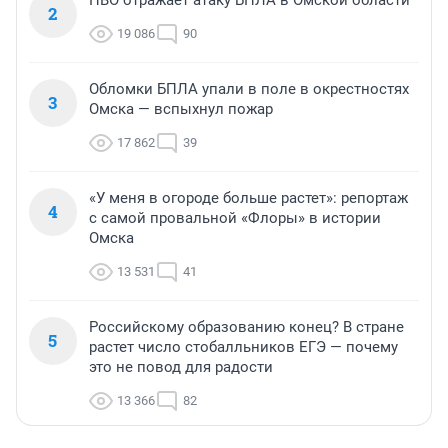
2
19 086
90
Обломки БПЛА упали в поле в окрестностях
3
Омска — вспыхнул пожар
17 862
39
«У меня в огороде больше растет»: репортаж
4
с самой провальной «Флоры» в истории
Омска
13 531
41
Российскому образованию конец? В стране
5
растет число стобалльников ЕГЭ — почему
это не повод для радости
13 366
82