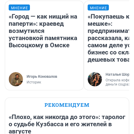
МНЕНИЕ
МНЕНИЕ
«Город — как нищий на
«Покупаешь ко
паперти»: краевед
мешке»:
возмутился
предпринимат
установкой памятника
рассказала, как
Высоцкому в Омске
самом деле ус
бизнес со скл
дешевых това
Наталья Шорох
Игорь Коновалов
Открыла кофейн
Историк
деньги соцразв
РЕКОМЕНДУЕМ
«Плохо, как никогда до этого»: таролог
о судьбе Кузбасса и его жителей в
августе