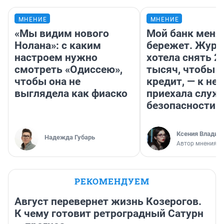
МНЕНИЕ
МНЕНИЕ
«Мы видим нового
Мой банк меня
Нолана»: с каким
бережет. Журн
настроем нужно
хотела снять 2
смотреть «Одиссею»,
тысяч, чтобы п
чтобы она не
кредит, — к не
выглядела как фиаско
приехала служ
безопасности
Ксения Владим
Надежда Губарь
Автор мнения
РЕКОМЕНДУЕМ
Август перевернет жизнь Козерогов.
К чему готовит ретроградный Сатурн