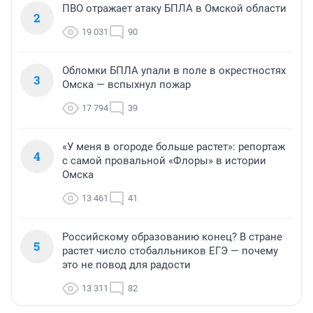
ПВО отражает атаку БПЛА в Омской области
2
19 031
90
Обломки БПЛА упали в поле в окрестностях
3
Омска — вспыхнул пожар
17 794
39
«У меня в огороде больше растет»: репортаж
4
с самой провальной «Флоры» в истории
Омска
13 461
41
Российскому образованию конец? В стране
5
растет число стобалльников ЕГЭ — почему
это не повод для радости
13 311
82