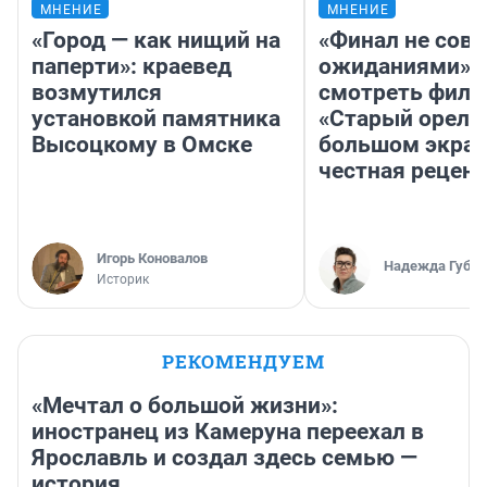
МНЕНИЕ
МНЕНИЕ
«Город — как нищий на
«Финал не совп
паперти»: краевед
ожиданиями»: 
возмутился
смотреть фил
установкой памятника
«Старый орел» 
Высоцкому в Омске
большом экран
честная рецен
Игорь Коновалов
Надежда Губар
Историк
РЕКОМЕНДУЕМ
«Мечтал о большой жизни»:
иностранец из Камеруна переехал в
Ярославль и создал здесь семью —
история