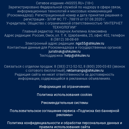
Сетевое издание «NGS55.RU» (18+)
Зарегистрировано Федеральной службой по надзору в сфере связи,
информационных технологий и массовых коммуникаций
(Роскомнадзор). Регистрационный номер и дата принятия решения о
регистрации - ЭЛ № ФС 77 - 78819 от 07.08.2020 г.
Учредитель: Общество с ограниченной ответственностью "ИНТЕРНЕТ
ТЕХНОЛОГИИ"
Главный редактор: Назарчук Ангелина Алексеевна
Адрес редакции: Россия, Омск, ул. Т. К. Щербанева, 25, офис 402, телефон
8 (3812) 38-08-69
Электронный адрес редакции:
ngs55@shkulev.ru
Контактные данные для Роскомнадзора и государственных органов:
juristnsk@shkulev.ru
Техподдержка:
help@shkulev.ru
Связаться с отделом продаж: 8 (383) 212-52-52, 8 (800) 200-03-83 (звонок
с сотового бесплатный),
reklamangs@shkulev.ru
Редакция сайта не несет ответственности за достоверность
информации, содержащейся в рекламных объявлениях.
Информация об ограничениях
Политика использования cookies
Рекомендательные системы
Пользовательское соглашение сервиса «Подписка без баннерной
рекламы»
Политика конфиденциальности и обработки персональных данных и
правила использования сайта