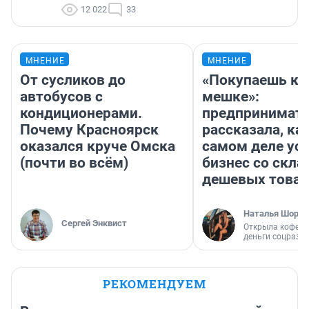
12 022
33
МНЕНИЕ
МНЕНИЕ
От сусликов до
«Покупаешь ко
автобусов с
мешке»:
кондиционерами.
предпринимат
Почему Красноярск
рассказала, как
оказался круче Омска
самом деле ус
(почти во всём)
бизнес со скл
дешевых това
Наталья Шорох
Сергей Энквист
Открыла кофейн
деньги соцразв
РЕКОМЕНДУЕМ