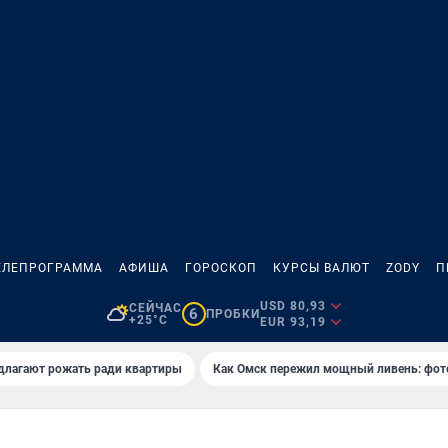
ЕЛЕПРОГРАММА
АФИША
ГОРОСКОП
КУРСЫ ВАЛЮТ
ZODY
П
USD 80,93
СЕЙЧАС
6
ПРОБКИ
+25°C
EUR 93,19
длагают рожать ради квартиры
Как Омск пережил мощный ливень: фот