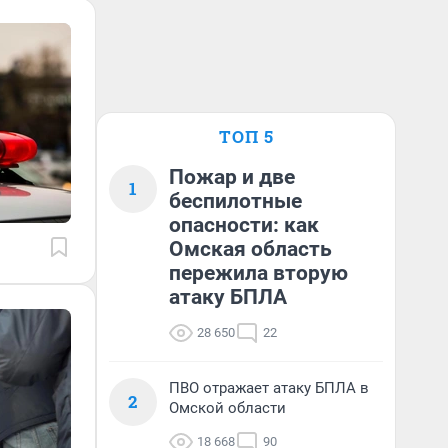
ТОП 5
Пожар и две
1
беспилотные
опасности: как
Омская область
пережила вторую
атаку БПЛА
28 650
22
ПВО отражает атаку БПЛА в
2
Омской области
18 668
90