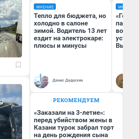
МНЕНИЕ
МНЕНИЕ
Тепло для бюджета, но
«Город
холодно в салоне
паперт
зимой. Водитель 13 лет
возмут
ездит на электрокаре:
устано
плюсы и минусы
Высоцк
Иг
Денис Дедюхин
Ис
РЕКОМЕНДУЕМ
«Заказали на 3-летие»:
перед убийством жены в
Казани турок забрал торт
на день рождения сына