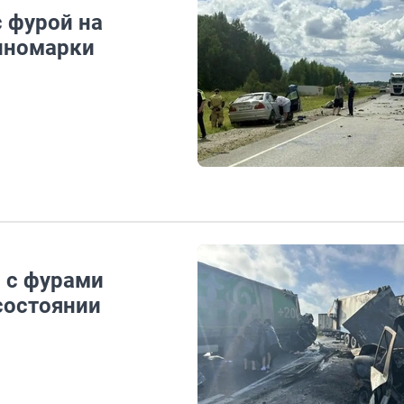
с фурой на
 иномарки
 с фурами
состоянии