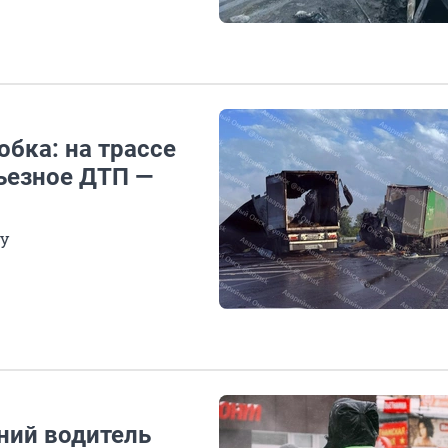
бка: на трассе
ьезное ДТП —
у
ний водитель