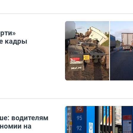
ерти»
е кадры
ше: водителям
номии на