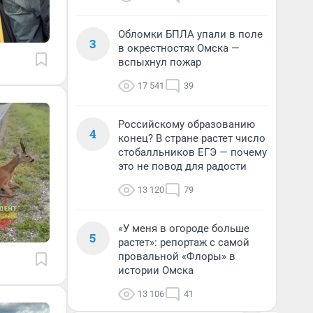
Обломки БПЛА упали в поле
3
в окрестностях Омска —
вспыхнул пожар
17 541
39
Российскому образованию
4
конец? В стране растет число
стобалльников ЕГЭ — почему
это не повод для радости
13 120
79
«У меня в огороде больше
5
растет»: репортаж с самой
провальной «Флоры» в
истории Омска
13 106
41