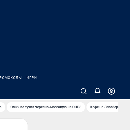
РОМОКОДЫ
ИГРЫ
о
Омич получил черепно-мозговую на ОНПЗ
Кафе на Левобережье в