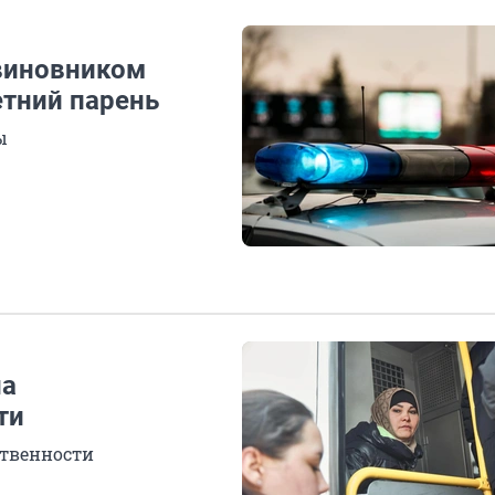
виновником
етний парень
ы
на
ти
ственности