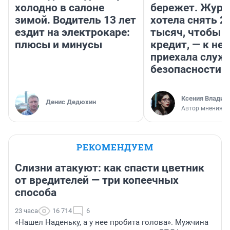
холодно в салоне
бережет. Журн
зимой. Водитель 13 лет
хотела снять 2
ездит на электрокаре:
тысяч, чтобы п
плюсы и минусы
кредит, — к не
приехала служ
безопасности
Ксения Владим
Денис Дедюхин
Автор мнения
РЕКОМЕНДУЕМ
Слизни атакуют: как спасти цветник
от вредителей — три копеечных
способа
23 часа
16 714
6
«Нашел Наденьку, а у нее пробита голова». Мужчина