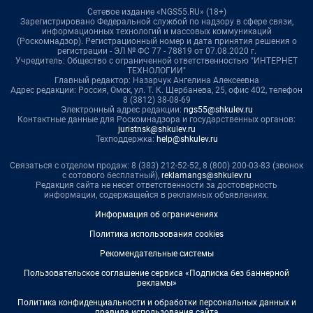
Сетевое издание «NGS55.RU» (18+)
Зарегистрировано Федеральной службой по надзору в сфере связи,
информационных технологий и массовых коммуникаций
(Роскомнадзор). Регистрационный номер и дата принятия решения о
регистрации - ЭЛ № ФС 77 - 78819 от 07.08.2020 г.
Учредитель: Общество с ограниченной ответственностью "ИНТЕРНЕТ
ТЕХНОЛОГИИ"
Главный редактор: Назарчук Ангелина Алексеевна
Адрес редакции: Россия, Омск, ул. Т. К. Щербанева, 25, офис 402, телефон
8 (3812) 38-08-69
Электронный адрес редакции:
ngs55@shkulev.ru
Контактные данные для Роскомнадзора и государственных органов:
juristnsk@shkulev.ru
Техподдержка:
help@shkulev.ru
Связаться с отделом продаж: 8 (383) 212-52-52, 8 (800) 200-03-83 (звонок
с сотового бесплатный),
reklamangs@shkulev.ru
Редакция сайта не несет ответственности за достоверность
информации, содержащейся в рекламных объявлениях.
Информация об ограничениях
Политика использования cookies
Рекомендательные системы
Пользовательское соглашение сервиса «Подписка без баннерной
рекламы»
Политика конфиденциальности и обработки персональных данных и
правила использования сайта