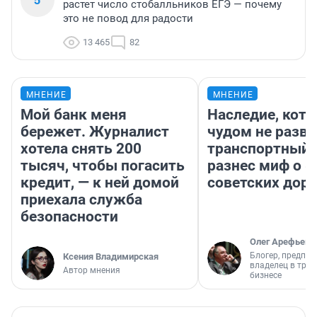
растет число стобалльников ЕГЭ — почему
это не повод для радости
13 465
82
МНЕНИЕ
МНЕНИЕ
Мой банк меня
Наследие, кото
бережет. Журналист
чудом не разва
хотела снять 200
транспортный 
тысяч, чтобы погасить
разнес миф о 
кредит, — к ней домой
советских доро
приехала служба
безопасности
Олег Арефьев
Блогер, предпри
Ксения Владимирская
владелец в тра
Автор мнения
бизнесе