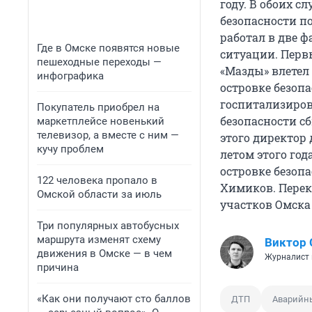
году. В обоих с
безопасности по
работал в две 
Где в Омске появятся новые
ситуации. Перв
пешеходные переходы —
«Мазды» влетел 
инфографика
островке безоп
госпитализиров
Покупатель приобрел на
безопасности с
маркетплейсе новенький
телевизор, а вместе с ним —
этого директор
кучу проблем
летом этого год
островке безопа
122 человека пропало в
Химиков. Пере
Омской области за июль
участков Омска 
Три популярных автобусных
маршрута изменят схему
Виктор 
движения в Омске — в чем
Журналист 
причина
«Как они получают сто баллов
ДТП
Аварийны