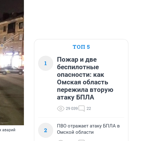
ТОП 5
Пожар и две
1
беспилотные
опасности: как
Омская область
пережила вторую
атаку БПЛА
29 039
22
ПВО отражает атаку БПЛА в
2
х аварий
Омской области