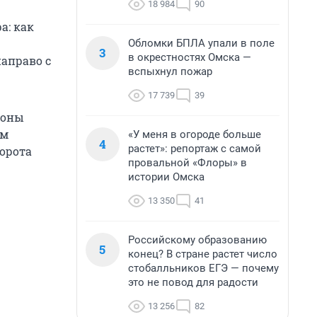
18 984
90
а: как
Обломки БПЛА упали в поле
3
в окрестностях Омска —
аправо с
вспыхнул пожар
17 739
39
роны
ам
«У меня в огороде больше
4
растет»: репортаж с самой
орота
провальной «Флоры» в
истории Омска
13 350
41
Российскому образованию
5
конец? В стране растет число
стобалльников ЕГЭ — почему
это не повод для радости
13 256
82