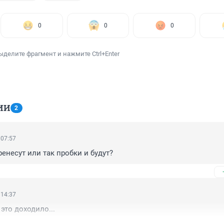
0
0
0
ыделите фрагмент и нажмите Ctrl+Enter
ИИ
2
 07:57
ренесут или так пробки и будут?
 14:37
это доходило...