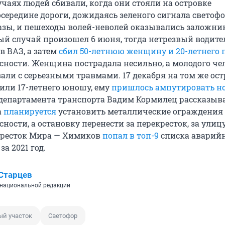
лучаях людей сбивали, когда они стояли на островке
середине дороги, дожидаясь зеленого сигнала светофо
фазы, и пешеходы волей-неволей оказывались заложн
ый случай произошел 6 июня, тогда нетрезвый водите
в ВАЗ, а затем
сбил 50-летнюю женщину и 20-летнего 
асности. Женщина пострадала несильно, а молодого че
али с серьезными травмами. 17 декабря на том же ост
били 17-летнего юношу, ему
пришлось ампутировать н
 департамента транспорта Вадим Кормилец рассказыва
а
планируется
установить металлические ограждения
сности, а остановку перенести за перекресток, за улиц
кресток Мира — Химиков
попал в топ-9
списка аварий
за 2021 год.
Старцев
национальной редакции
й участок
Светофор