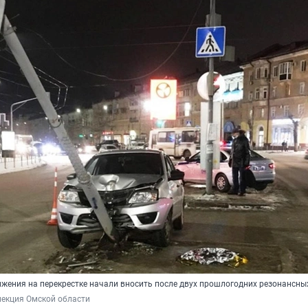
ижения на перекрестке начали вносить после двух прошлогодних резонансны
пекция Омской области