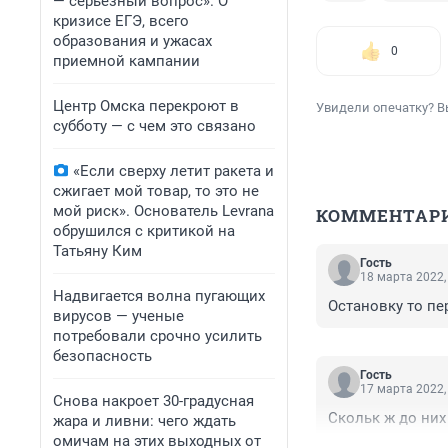
— серьезный вопрос». О
кризисе ЕГЭ, всего
образования и ужасах
0
приемной кампании
Центр Омска перекроют в
Увидели опечатку? В
субботу — с чем это связано
«Если сверху летит ракета и
сжигает мой товар, то это не
мой риск». Основатель Levrana
КОММЕНТАР
обрушился с критикой на
Татьяну Ким
Гость
18 марта 2022,
Надвигается волна пугающих
Остановку то пе
вирусов — ученые
потребовали срочно усилить
безопасность
Гость
17 марта 2022,
Снова накроет 30-градусная
Скольк ж до них 
жара и ливни: чего ждать
омичам на этих выходных от