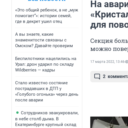
На авар
«Это общий ребенок, а не „муж
«Криста
помогает“»: истории семей,
где в декрет ушел отец
для пов
А вы знаете, какие
Секция боль
знаменитости связаны с
Омском? Давайте проверим
можно пове
Беспилотники нацелились на
17 марта 2022, 13:46
Урал: дрон ударил по складу
Wildberries — кадры
2
коммент
Стало известно состяние
пострадавших в ДТП у
«Голубого огонька» через день
после аварии
Сотрудников эвакуировали,
в небе столб дыма. В
Екатеринбурге крупный склад