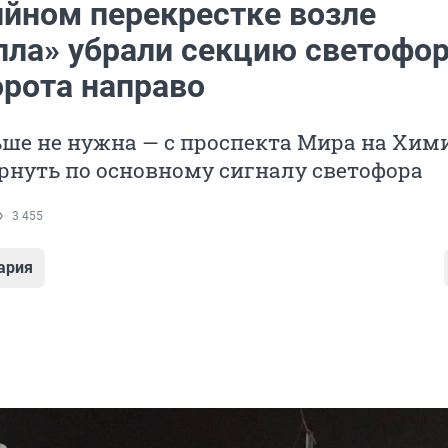
ийном перекрестке возле
лла» убрали секцию светофо
орота направо
ше не нужна — с проспекта Мира на Хим
рнуть по основному сигналу светофора
3 455
ария