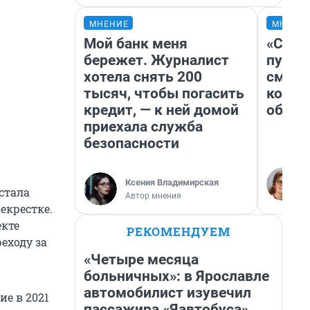
МНЕНИЕ
МНЕНИ
Мой банк меня
«Спут
бережет. Журналист
пургу»
хотела снять 200
смерт
тысяч, чтобы погасить
котор
кредит, — к ней домой
обнар
приехала служба
безопасности
Ксения Владимирская
стала
Автор мнения
екрестке.
екте
РЕКОМЕНДУЕМ
еходу за
«Четыре месяца
больничных»: в Ярославле
автомобилист изувечил
е в 2021
пассажира «Яавтобуса»