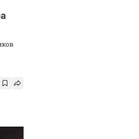
ра
иков