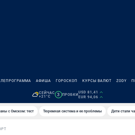
ЕЛЕПРОГРАММА
АФИША
ГОРОСКОП
КУРСЫ ВАЛЮТ
ZODY
П
USD 81,41
СЕЙЧАС
3
ПРОБКИ
+21°C
EUR 94,06
аны с Омском: тест
Тюремная система и ее проблемы
Дети стали ч
ОРТ