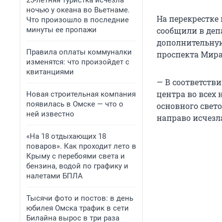
25-летняя туристка исчезла
ночью у океана во Вьетнаме.
На перекрестке
Что произошло в последние
минуты ее пропажи
сообщили в деп
дополнительную
Правила оплаты коммуналки
проспекта Мира
изменятся: что произойдет с
квитанциями
— В соответств
центра во всех
Новая строительная компания
появилась в Омске — что о
основного свет
ней известно
направо исчезл
«На 18 отдыхающих 18
поваров». Как проходит лето в
Крыму с перебоями света и
бензина, водой по графику и
налетами БПЛА
Тысячи фото и постов: в день
юбилея Омска трафик в сети
Билайна вырос в три раза