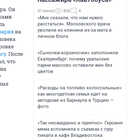
ра. Он
47 минут
828
4
иками
«Мне сказали, что нам нужно
ль
расстаться». Московского врача
уволили из клиники из-за мата в
парня
на
личном блоге
ловека
ровке
«Сыночки-корзиночки» заполонили
огу
. После
Екатеринбург: почему уральские
л, что
парни массово оставили жен без
 на
цветов
у
ных
«Расходы на топливо колоссальные»:
как многодетная семья едет на
автодоме из Барнаула в Турцию —
фото
«Так неожиданно и приятно». Героиня
мема вспомнила о съемках с гуру
пикапа в кафе Владивостока