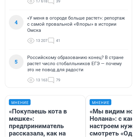
17 618
39
«У меня в огороде больше растет»: репортаж
4
с самой провальной «Флоры» в истории
Омска
13 207
41
Российскому образованию конец? В стране
5
растет число стобалльников ЕГЭ — почему
это не повод для радости
13 163
79
МНЕНИЕ
МНЕНИЕ
«Покупаешь кота в
«Мы видим нов
мешке»:
Нолана»: с как
предприниматель
настроем нужн
рассказала, как на
смотреть «Оди