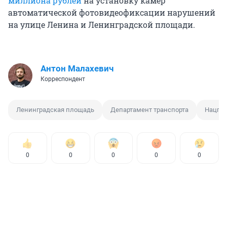
миллиона рублей
на установку камер
автоматической фотовидеофиксации нарушений
на улице Ленина и Ленинградской площади.
Антон Малахевич
Корреспондент
Ленинградская площадь
Департамент транспорта
Нацпро
0
0
0
0
0