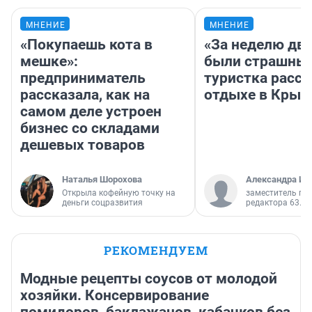
МНЕНИЕ
МНЕНИЕ
«Покупаешь кота в
«За неделю две
мешке»:
были страшные
предприниматель
туристка расск
рассказала, как на
отдыхе в Крым
самом деле устроен
бизнес со складами
дешевых товаров
Наталья Шорохова
Александра Ис
Открыла кофейную точку на
заместитель гл
деньги соцразвития
редактора 63.RU
РЕКОМЕНДУЕМ
Модные рецепты соусов от молодой
хозяйки. Консервирование