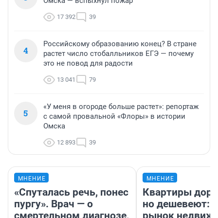
Омска — вспыхнул пожар
17 392
39
Российскому образованию конец? В стране
4
растет число стобалльников ЕГЭ — почему
это не повод для радости
13 041
79
«У меня в огороде больше растет»: репортаж
5
с самой провальной «Флоры» в истории
Омска
12 893
39
МНЕНИЕ
МНЕНИЕ
«Спуталась речь, понес
Квартиры дор
пургу». Врач — о
но дешевеют: 
смертельном диагнозе,
рынок недвиж