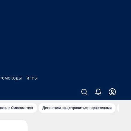
РОМОКОДЫ
ИГРЫ
заны с Омском: тест
Дети стали чаще травиться наркотиками
Появя