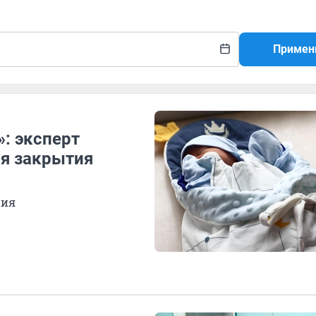
Примен
: эксперт
я закрытия
ния