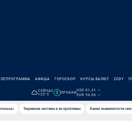
ЕЛЕПРОГРАММА
АФИША
ГОРОСКОП
КУРСЫ ВАЛЮТ
ZODY
П
USD 81,41
СЕЙЧАС
3
ПРОБКИ
+22°C
EUR 94,06
огонька»
Тюремная система и ее проблемы
Какие знаменитости свя