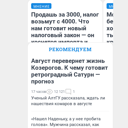
МНЕНИЕ
МНЕНИЕ
Продашь за 3000, налог
Мой ба
возьмут с 4000. Что
береже
нам готовит новый
хотела 
налоговый закон — он
тысяч,
коснется импорта и
кредит,
даже репетиторов
приеха
РЕКОМЕНДУЕМ
безопа
Август перевернет жизнь
Козерогов. К чему готовит
Кс
ретроградный Сатурн —
Анастасия Завгородняя
Ав
прогноз
17 часов
12 121
1
Ученый АлтГУ рассказала, ждать ли
нашествия комаров в августе
«Нашел Наденьку, а у нее пробита
голова». Мужчина рассказал, как