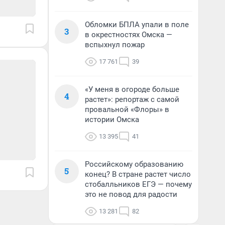
Обломки БПЛА упали в поле
3
в окрестностях Омска —
вспыхнул пожар
17 761
39
«У меня в огороде больше
4
растет»: репортаж с самой
провальной «Флоры» в
истории Омска
13 395
41
Российскому образованию
5
конец? В стране растет число
стобалльников ЕГЭ — почему
это не повод для радости
13 281
82