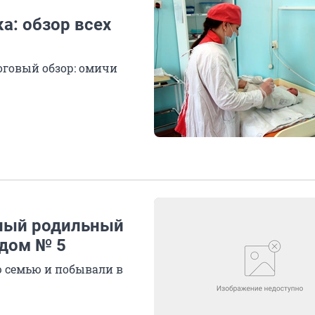
: обзор всех
оговый обзор: омичи
тный родильный
ддом № 5
 семью и побывали в