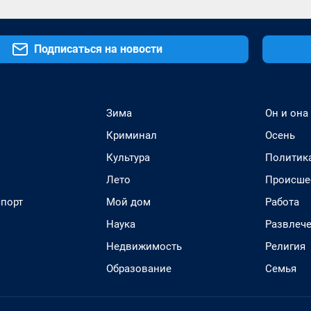
Подписаться на новости
Зима
Он и она
Криминал
Осень
Культура
Политик
Лето
Происше
спорт
Мой дом
Работа
Наука
Развлеч
Недвижимость
Религия
Образование
Семья