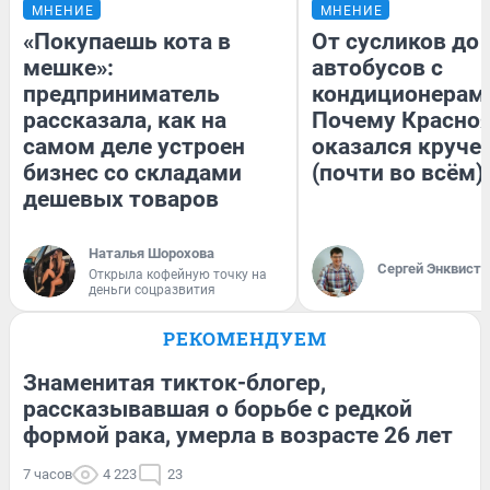
МНЕНИЕ
МНЕНИЕ
«Покупаешь кота в
От сусликов до
мешке»:
автобусов с
предприниматель
кондиционерам
рассказала, как на
Почему Красно
самом деле устроен
оказался круче
бизнес со складами
(почти во всём)
дешевых товаров
Наталья Шорохова
Сергей Энквист
Открыла кофейную точку на
деньги соцразвития
РЕКОМЕНДУЕМ
Знаменитая тикток-блогер,
рассказывавшая о борьбе с редкой
формой рака, умерла в возрасте 26 лет
7 часов
4 223
23