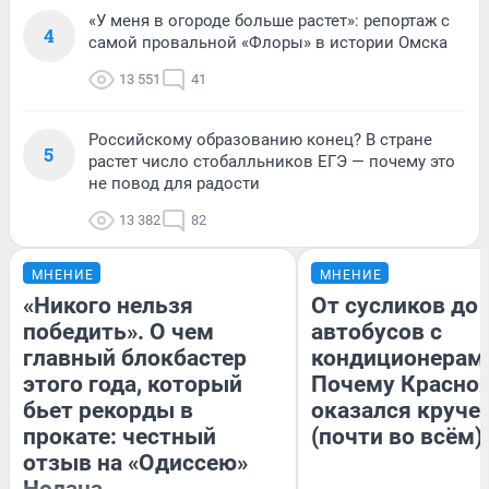
«У меня в огороде больше растет»: репортаж с
4
самой провальной «Флоры» в истории Омска
13 551
41
Российскому образованию конец? В стране
5
растет число стобалльников ЕГЭ — почему это
не повод для радости
13 382
82
МНЕНИЕ
МНЕНИЕ
«Никого нельзя
От сусликов до
победить». О чем
автобусов с
главный блокбастер
кондиционерам
этого года, который
Почему Красно
бьет рекорды в
оказался круче
прокате: честный
(почти во всём)
отзыв на «Одиссею»
Нолана