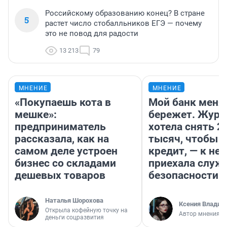
Российскому образованию конец? В стране
5
растет число стобалльников ЕГЭ — почему
это не повод для радости
13 213
79
МНЕНИЕ
МНЕНИЕ
«Покупаешь кота в
Мой банк меня
мешке»:
бережет. Журн
предприниматель
хотела снять 2
рассказала, как на
тысяч, чтобы п
самом деле устроен
кредит, — к не
бизнес со складами
приехала служ
дешевых товаров
безопасности
Наталья Шорохова
Ксения Владим
Открыла кофейную точку на
Автор мнения
деньги соцразвития