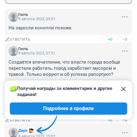
Гость
9 августа 2023, 09:01
На заросли конопли похоже.
+0
–0
ОТВЕТИТЬ
Гость
9 августа 2023, 07:51
Создаётся впечатление, что власти города вообще 
перестали работать, город заработает мусором и 
травой. Только воруют и об успехах рапортуют?
+0
–0
ОТВЕТИТЬ
Получай награды за комментарии и другие 
задания!
Гость
8 августа 2023, 22:49
Подробнее в профиле
Куда забор дели?
+0
–0
ОТВЕТИТЬ
Дирк
8 августа 2023, 15:02