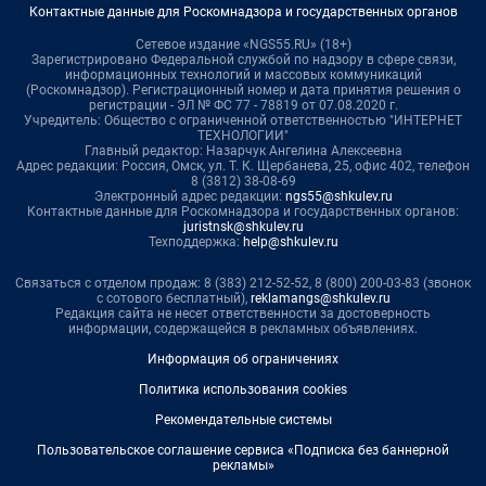
Контактные данные для Роскомнадзора и государственных органов
Сетевое издание «NGS55.RU» (18+)
Зарегистрировано Федеральной службой по надзору в сфере связи,
информационных технологий и массовых коммуникаций
(Роскомнадзор). Регистрационный номер и дата принятия решения о
регистрации - ЭЛ № ФС 77 - 78819 от 07.08.2020 г.
Учредитель: Общество с ограниченной ответственностью "ИНТЕРНЕТ
ТЕХНОЛОГИИ"
Главный редактор: Назарчук Ангелина Алексеевна
Адрес редакции: Россия, Омск, ул. Т. К. Щербанева, 25, офис 402, телефон
8 (3812) 38-08-69
Электронный адрес редакции:
ngs55@shkulev.ru
Контактные данные для Роскомнадзора и государственных органов:
juristnsk@shkulev.ru
Техподдержка:
help@shkulev.ru
Связаться с отделом продаж: 8 (383) 212-52-52, 8 (800) 200-03-83 (звонок
с сотового бесплатный),
reklamangs@shkulev.ru
Редакция сайта не несет ответственности за достоверность
информации, содержащейся в рекламных объявлениях.
Информация об ограничениях
Политика использования cookies
Рекомендательные системы
Пользовательское соглашение сервиса «Подписка без баннерной
рекламы»