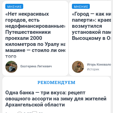
МНЕНИЕ
МНЕНИЕ
«Нет некрасивых
«Город — как н
городов, есть
паперти»: краев
недофинансированные».
возмутился
Путешественники
установкой пам
проехали 2000
Высоцкому в О
километров по Уралу на
машине — стоило ли оно
того
Игорь Коновалов
Екатерина Литкевич
Историк
РЕКОМЕНДУЕМ
Одна банка — три вкуса: рецепт
овощного ассорти на зиму для жителей
Архангельской области