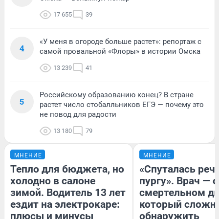
17 655
39
«У меня в огороде больше растет»: репортаж с
4
самой провальной «Флоры» в истории Омска
13 239
41
Российскому образованию конец? В стране
5
растет число стобалльников ЕГЭ — почему это
не повод для радости
13 180
79
МНЕНИЕ
МНЕНИЕ
Тепло для бюджета, но
«Спуталась речь
холодно в салоне
пургу». Врач — о
зимой. Водитель 13 лет
смертельном ди
ездит на электрокаре:
который сложн
плюсы и минусы
обнаружить