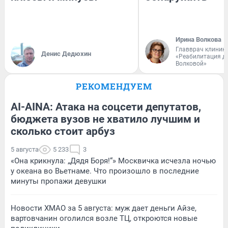
Ирина Волкова
Главврач клиник
Денис Дедюхин
«Реабилитация д
Волковой»
РЕКОМЕНДУЕМ
AI-AINA: Атака на соцсети депутатов,
бюджета вузов не хватило лучшим и
сколько стоит арбуз
5 августа
5 233
3
«Она крикнула: „Дядя Боря!“» Москвичка исчезла ночью
у океана во Вьетнаме. Что произошло в последние
минуты пропажи девушки
Новости ХМАО за 5 августа: муж дает деньги Айзе,
вартовчанин оголился возле ТЦ, откроются новые