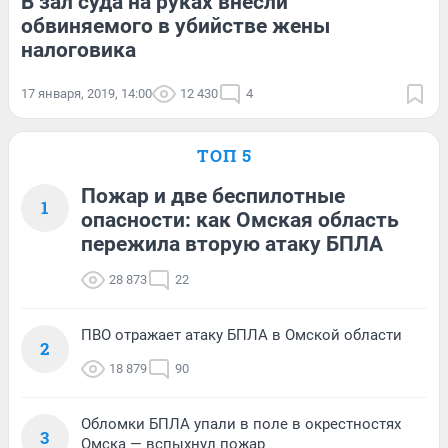
В зал суда на руках внесли
обвиняемого в убийстве жены
налоговика
17 января, 2019, 14:00
12 430
4
ТОП 5
Пожар и две беспилотные
1
опасности: как Омская область
пережила вторую атаку БПЛА
28 873
22
ПВО отражает атаку БПЛА в Омской области
2
18 879
90
Обломки БПЛА упали в поле в окрестностях
3
Омска — вспыхнул пожар