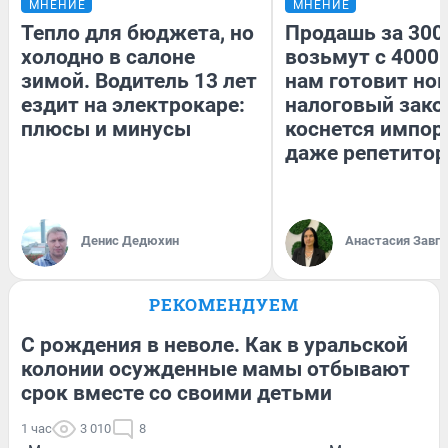
МНЕНИЕ
МНЕНИЕ
Тепло для бюджета, но
Продашь за 3000
холодно в салоне
возьмут с 4000.
зимой. Водитель 13 лет
нам готовит но
ездит на электрокаре:
налоговый зако
плюсы и минусы
коснется импор
даже репетитор
Денис Дедюхин
Анастасия Завг
РЕКОМЕНДУЕМ
С рождения в неволе. Как в уральской
колонии осужденные мамы отбывают
срок вместе со своими детьми
1 час
3 010
8