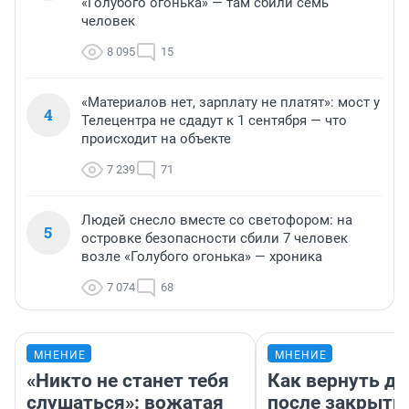
«Голубого огонька» — там сбили семь
человек
8 095
15
«Материалов нет, зарплату не платят»: мост у
4
Телецентра не сдадут к 1 сентября — что
происходит на объекте
7 239
71
Людей снесло вместе со светофором: на
5
островке безопасности сбили 7 человек
возле «Голубого огонька» — хроника
7 074
68
МНЕНИЕ
МНЕНИЕ
«Никто не станет тебя
Как вернуть де
слушаться»: вожатая
после закрыти