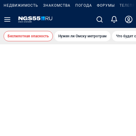
НЕДВИЖИМОСТЬ
ЗНАКОМСТВА
ПОГОДА
ФОРУМЫ
ТЕЛЕПР
Беспилотная опасность
Нужен ли Омску метротрам
Что будет 