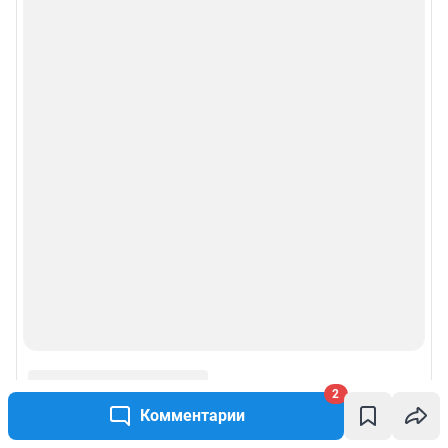
Рубрики
Реклама на сайте
Прайс-лист
О компании
Наши награды
Наши вакансии
Техподдержка
Предвыборная агитация
2
Комментарии
Статистика канала в MAX