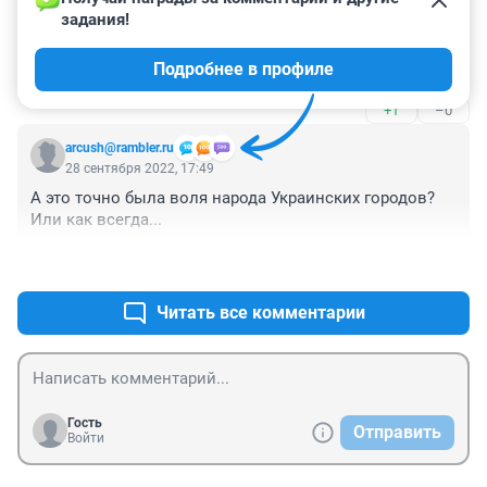
Гость
28 сентября 2022, 21:06
задания!
Результаты референдумов можно было даже не 
Подробнее в профиле
оглашать- все так предсказуемо....
+1
–0
arcush@rambler.ru
28 сентября 2022, 17:49
А это точно была воля народа Украинских городов? 
Или как всегда...
+1
–0
Читать все комментарии
Гость
Отправить
Войти