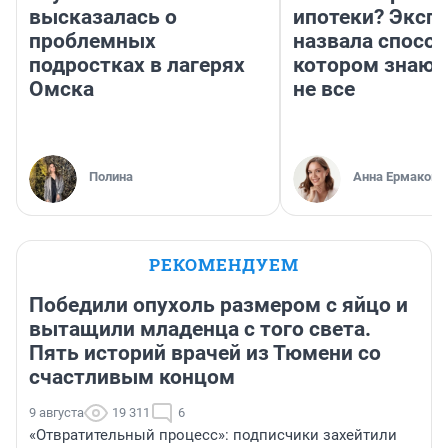
высказалась о
ипотеки? Эксп
проблемных
назвала способ
подростках в лагерях
котором знают
Омска
не все
Полина
Анна Ермакова
РЕКОМЕНДУЕМ
Победили опухоль размером с яйцо и
вытащили младенца с того света.
Пять историй врачей из Тюмени со
счастливым концом
9 августа
19 311
6
«Отвратительный процесс»: подписчики захейтили