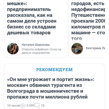
мешке»:
городов, есть
предприниматель
недофинансиро
рассказала, как на
Путешественн
самом деле устроен
проехали 2000
бизнес со складами
километров по 
дешевых товаров
машине — стои
того
Наталья Шорохова
Екатерина Лит
Открыла кофейную точку на
деньги соцразвития
РЕКОМЕНДУЕМ
«Он мне угрожает и портит жизнь»:
москвич обвинил турагента из
Волгограда в мошенничестве и
пропаже почти миллиона рублей
10 часов
6 559
19