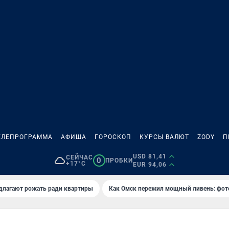
ЕЛЕПРОГРАММА
АФИША
ГОРОСКОП
КУРСЫ ВАЛЮТ
ZODY
П
USD 81,41
СЕЙЧАС
0
ПРОБКИ
+17°C
EUR 94,06
длагают рожать ради квартиры
Как Омск пережил мощный ливень: фот