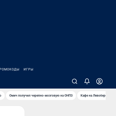
РОМОКОДЫ
ИГРЫ
о
Омич получил черепно-мозговую на ОНПЗ
Кафе на Левобережье в