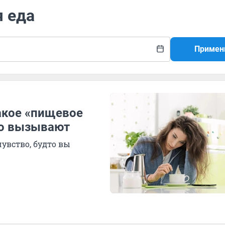
я еда
Примен
такое «пищевое
го вызывают
чувство, будто вы