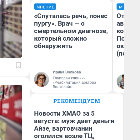
МНЕНИЕ
МНЕНИЕ
«Спуталась речь, понес
От сус
пургу». Врач — о
автобу
смертельном диагнозе,
кондиц
который сложно
Почему
обнаружить
оказал
(почти 
Ирина Волкова
Главврач клиники
Се
«Реабилитация доктора
Волковой»
РЕКОМЕНДУЕМ
Новости ХМАО за 5
августа: муж дает деньги
Айзе, вартовчанин
оголился возле ТЦ,