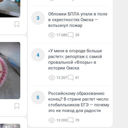
Обломки БПЛА упали в поле
3
в окрестностях Омска —
вспыхнул пожар
17 689
39
«У меня в огороде больше
4
растет»: репортаж с самой
провальной «Флоры» в
истории Омска
13 267
41
Российскому образованию
5
конец? В стране растет число
стобалльников ЕГЭ — почему
это не повод для радости
13 200
79