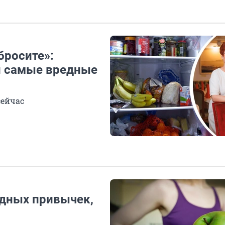
бросите»:
и самые вредные
сейчас
идных привычек,