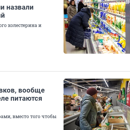
чи назвали
ий
го холестерина и
авков, вообще
еле питаются
ами, вместо того чтобы