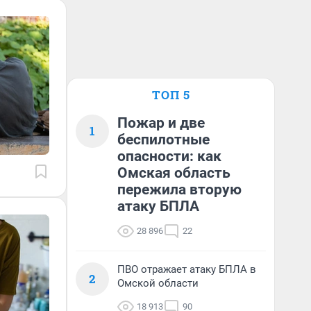
ТОП 5
Пожар и две
1
беспилотные
опасности: как
Омская область
пережила вторую
атаку БПЛА
28 896
22
ПВО отражает атаку БПЛА в
2
Омской области
18 913
90