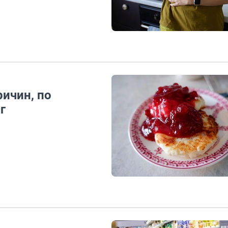
ричин, по
г