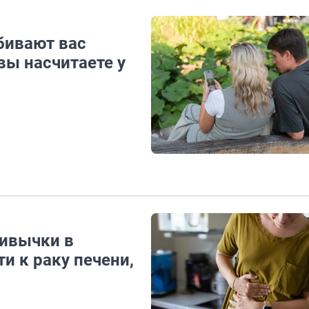
бивают вас
вы насчитаете у
ривычки в
и к раку печени,