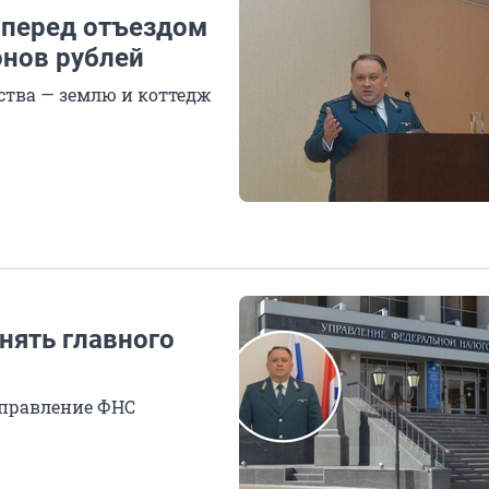
 перед отъездом
онов рублей
ства — землю и коттедж
нять главного
управление ФНС