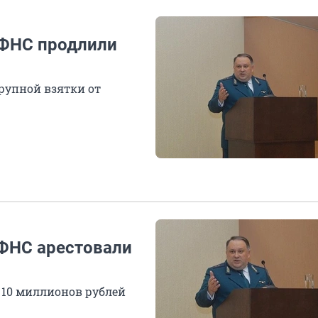
 ФНС продлили
рупной взятки от
 ФНС арестовали
у 10 миллионов рублей