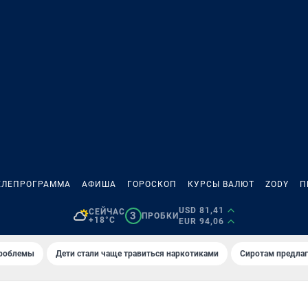
ЕЛЕПРОГРАММА
АФИША
ГОРОСКОП
КУРСЫ ВАЛЮТ
ZODY
П
USD 81,41
СЕЙЧАС
3
ПРОБКИ
+18°C
EUR 94,06
проблемы
Дети стали чаще травиться наркотиками
Сиротам предла