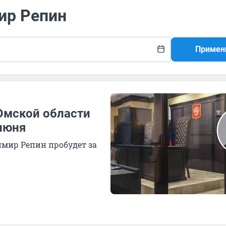
ир Репин
Примен
Омской области
июня
имир Репин пробудет за