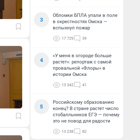
Обломки БПЛА упали в поле
3
в окрестностях Омска —
вспыхнул пожар
17 729
39
«У меня в огороде больше
4
растет»: репортаж с самой
провальной «Флоры» в
истории Омска
13 342
41
Российскому образованию
5
конец? В стране растет число
стобалльников ЕГЭ — почему
это не повод для радости
13 238
82