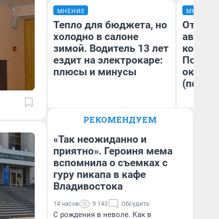
МНЕНИЕ
МНЕНИЕ
Тепло для бюджета, но
От сус
холодно в салоне
автобу
зимой. Водитель 13 лет
кондиц
ездит на электрокаре:
Почему
плюсы и минусы
оказал
(почти 
РЕКОМЕНДУЕМ
Денис Дедюхин
Се
«Так неожиданно и
приятно». Героиня мема
вспомнила о съемках с
гуру пикапа в кафе
Владивостока
14 часов
9 143
Обсудить
С рождения в неволе. Как в