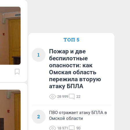
ТОП 5
Пожар и две
1
беспилотные
опасности: как
Омская область
пережила вторую
атаку БПЛА
28 999
22
ПВО отражает атаку БПЛА в
2
Омской области
18 971
90