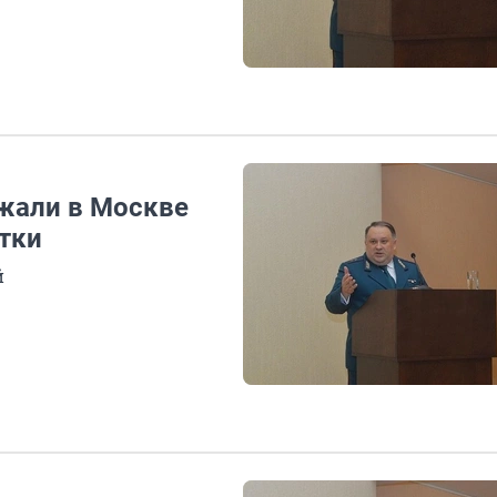
жали в Москве
тки
й