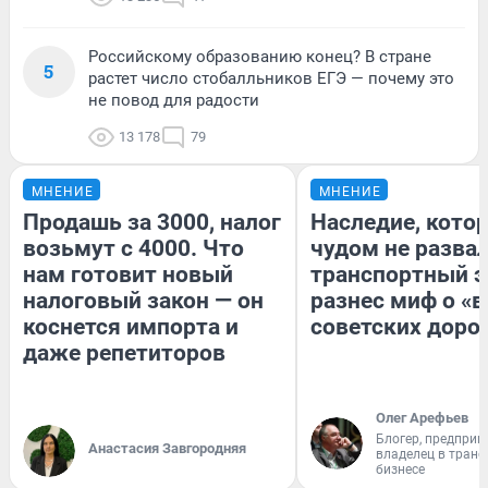
Российскому образованию конец? В стране
5
растет число стобалльников ЕГЭ — почему это
не повод для радости
13 178
79
МНЕНИЕ
МНЕНИЕ
Продашь за 3000, налог
Наследие, кото
возьмут с 4000. Что
чудом не разва
нам готовит новый
транспортный э
налоговый закон — он
разнес миф о «
коснется импорта и
советских доро
даже репетиторов
Олег Арефьев
Блогер, предприн
Анастасия Завгородняя
владелец в тран
бизнесе