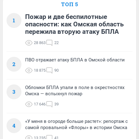
ТОП 5
Пожар и две беспилотные
1
опасности: как Омская область
пережила вторую атаку БПЛА
28 863
22
ПВО отражает атаку БПЛА в Омской области
2
18 875
90
Обломки БПЛА упали в поле в окрестностях
3
Омска — вспыхнул пожар
17 646
39
«У меня в огороде больше растет»: репортаж с
4
самой провальной «Флоры» в истории Омска
13 235
41