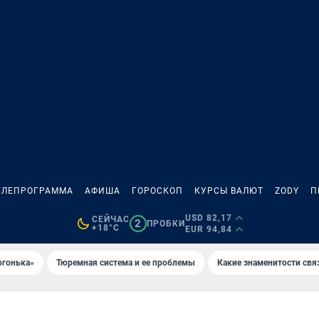
ЕЛЕПРОГРАММА
АФИША
ГОРОСКОП
КУРСЫ ВАЛЮТ
ZODY
П
USD 82,17
СЕЙЧАС
2
ПРОБКИ
+18°C
EUR 94,84
огонька»
Тюремная система и ее проблемы
Какие знаменитости свя