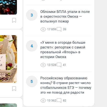
Обломки БПЛА упали в поле
3
в окрестностях Омска —
вспыхнул пожар
17 859
39
«У меня в огороде больше
4
растет»: репортаж с самой
провальной «Флоры» в
истории Омска
13 528
41
Российскому образованию
5
конец? В стране растет число
стобалльников ЕГЭ — почему
это не повод для радости
13 362
82