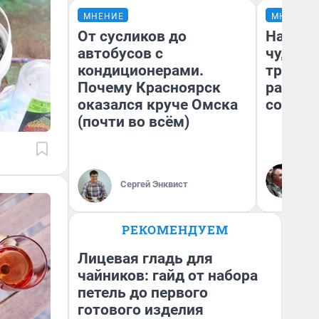
МНЕНИЕ
МНЕНИЕ
От сусликов до
Наслед
автобусов с
чудом 
кондиционерами.
трансп
Почему Красноярск
разнес
оказался круче Омска
советс
(почти во всём)
Ол
Бл
Сергей Энквист
вл
би
РЕКОМЕНДУЕМ
Лицевая гладь для
чайников: гайд от набора
петель до первого
готового изделия