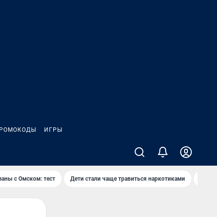
РОМОКОДЫ
ИГРЫ
заны с Омском: тест
Дети стали чаще травиться наркотиками
Появя