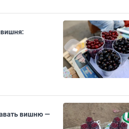
 вишня:
давать вишню —