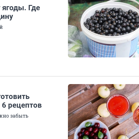
 ягоды. Где
дину
ей
готовить
 6 рецептов
ожно забыть