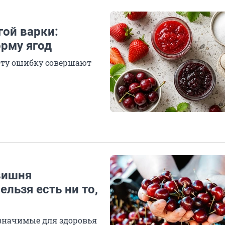
гой варки:
орму ягод
 Эту ошибку совершают
вишня
ельзя есть ни то,
 значимые для здоровья