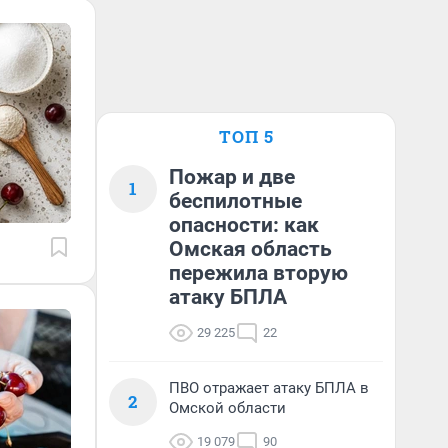
ТОП 5
Пожар и две
1
беспилотные
опасности: как
Омская область
пережила вторую
атаку БПЛА
29 225
22
ПВО отражает атаку БПЛА в
2
Омской области
19 079
90