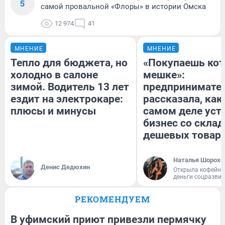
5
самой провальной «Флоры» в истории Омска
12 974
41
МНЕНИЕ
МНЕНИЕ
Тепло для бюджета, но
«Покупаешь кот
холодно в салоне
мешке»:
зимой. Водитель 13 лет
предпринимате
ездит на электрокаре:
рассказала, как
плюсы и минусы
самом деле уст
бизнес со скла
дешевых товар
Наталья Шорохо
Денис Дедюхин
Открыла кофейну
деньги соцразви
РЕКОМЕНДУЕМ
В уфимский приют привезли пермячку