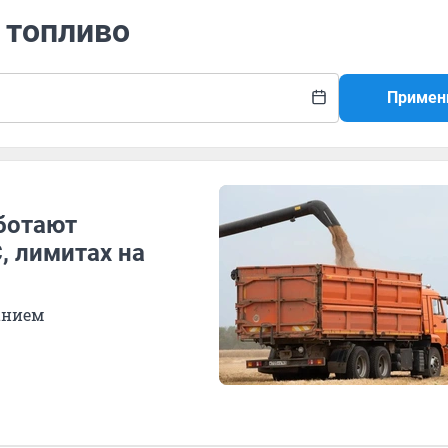
а топливо
Примен
аботают
, лимитах на
анием