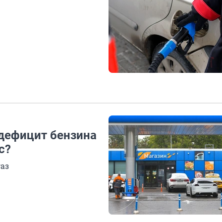
дефицит бензина
с?
газ