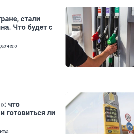
ране, стали
а. Что будет с
орючего
»: что
и готовиться ли
лива