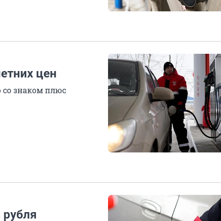
етних цен
о со знаком плюс
 рубля