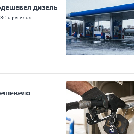
одешевел дизель
ЗС в регионе
дешевело