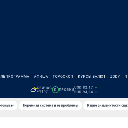
ЕЛЕПРОГРАММА
АФИША
ГОРОСКОП
КУРСЫ ВАЛЮТ
ZODY
П
USD 82,17
СЕЙЧАС
0
ПРОБКИ
+11°C
EUR 94,84
огонька»
Тюремная система и ее проблемы
Какие знаменитости свя