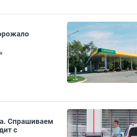
дорожало
я
ла. Спрашиваем
дит с