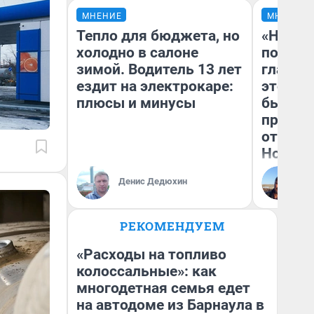
МНЕНИЕ
МНЕНИЕ
Тепло для бюджета, но
«Никог
холодно в салоне
победи
зимой. Водитель 13 лет
главны
ездит на электрокаре:
этого г
плюсы и минусы
бьет р
прокат
отзыв 
Нолана
Ст
Денис Дедюхин
Эк
РЕКОМЕНДУЕМ
«Расходы на топливо
колоссальные»: как
многодетная семья едет
на автодоме из Барнаула в