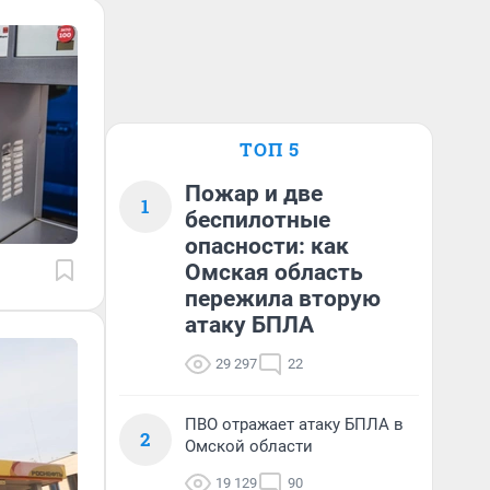
ТОП 5
Пожар и две
1
беспилотные
опасности: как
Омская область
пережила вторую
атаку БПЛА
29 297
22
ПВО отражает атаку БПЛА в
2
Омской области
19 129
90