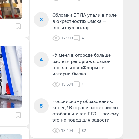
Обломки БПЛА упали в поле
3
в окрестностях Омска —
вспыхнул пожар
17 903
41
«У меня в огороде больше
4
растет»: репортаж с самой
провальной «Флоры» в
истории Омска
13 584
41
Российскому образованию
5
конец? В стране растет число
стобалльников ЕГЭ — почему
это не повод для радости
13 404
82