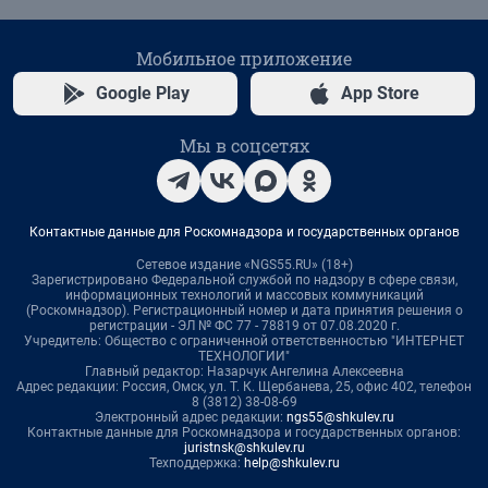
Мобильное приложение
Google Play
App Store
Мы в соцсетях
Контактные данные для Роскомнадзора и государственных органов
Сетевое издание «NGS55.RU» (18+)
Зарегистрировано Федеральной службой по надзору в сфере связи,
информационных технологий и массовых коммуникаций
(Роскомнадзор). Регистрационный номер и дата принятия решения о
регистрации - ЭЛ № ФС 77 - 78819 от 07.08.2020 г.
Учредитель: Общество с ограниченной ответственностью "ИНТЕРНЕТ
ТЕХНОЛОГИИ"
Главный редактор: Назарчук Ангелина Алексеевна
Адрес редакции: Россия, Омск, ул. Т. К. Щербанева, 25, офис 402, телефон
8 (3812) 38-08-69
Электронный адрес редакции:
ngs55@shkulev.ru
Контактные данные для Роскомнадзора и государственных органов:
juristnsk@shkulev.ru
Техподдержка:
help@shkulev.ru