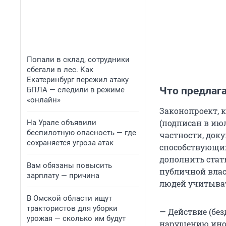
Попали в склад, сотрудники
сбегали в лес. Как
Екатеринбург пережил атаку
Что предлаг
БПЛА — следили в режиме
«онлайн»
Законопроект, 
(подписан в июл
На Урале объявили
беспилотную опасность — где
частности, доку
сохраняется угроза атак
способствующи
дополнить стать
Вам обязаны повысить
публичной влас
зарплату — причина
людей учитыват
В Омской области ищут
трактористов для уборки
— Действие (бе
урожая — сколько им будут
нарушению инос