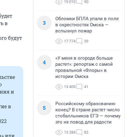
19 010
90
будет
Обломки БПЛА упали в поле
3
ь в
в окрестностях Омска —
вспыхнул пожар
ого будут
17 774
39
«У меня в огороде больше
4
растет»: репортаж с самой
провальной «Флоры» в
истории Омска
льстве
о
13 400
41
ения и
Российскому образованию
тие в
5
конец? В стране растет число
стобалльников ЕГЭ — почему
022
это не повод для радости
13 284
82
а» или