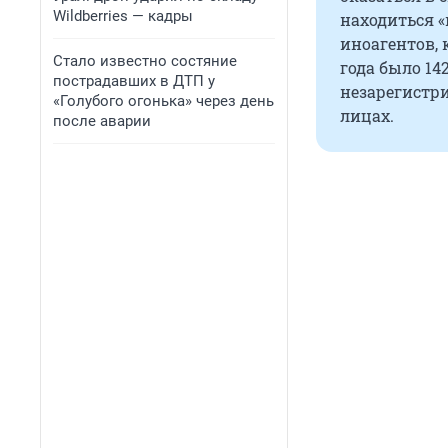
Wildberries — кадры
находиться 
иноагентов, 
Стало известно состяние
года было 14
пострадавших в ДТП у
незарегистр
«Голубого огонька» через день
лицах.
после аварии