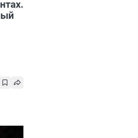
нтах.
ный