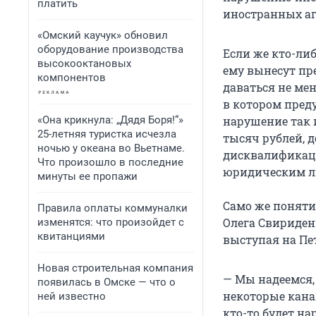
платить
иностранных аге
«Омский каучук» обновил
оборудование производства
Если же кто-ли
высокооктановых
ему вынесут пре
компонентов
даваться не мен
в котором пред
«Она крикнула: „Дядя Боря!“»
нарушение так 
25-летняя туристка исчезла
тысяч рублей, 
ночью у океана во Вьетнаме.
дисквалификация
Что произошло в последние
юридическим ли
минуты ее пропажи
Само же поняти
Правила оплаты коммуналки
Олега Свириден
изменятся: что произойдет с
квитанциями
выступая на П
Новая строительная компания
— Мы надеемся, 
появилась в Омске — что о
некоторые кана
ней известно
кто-то будет н