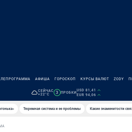
ЕЛЕПРОГРАММА
АФИША
ГОРОСКОП
КУРСЫ ВАЛЮТ
ZODY
П
USD 81,41
СЕЙЧАС
3
ПРОБКИ
+22°C
EUR 94,06
огонька»
Тюремная система и ее проблемы
Какие знаменитости свя
МА