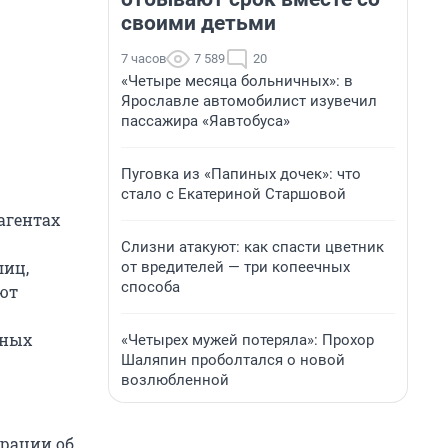
своими детьми
7 часов
7 589
20
«Четыре месяца больничных»: в
Ярославле автомобилист изувечил
пассажира «Яавтобуса»
Пуговка из «Папиных дочек»: что
стало с Екатериной Старшовой
агентах
Слизни атакуют: как спасти цветник
лиц,
от вредителей — три копеечных
способа
ют
чных
«Четырех мужей потеряла»: Прохор
Шаляпин проболтался о новой
возлюбленной
рации об