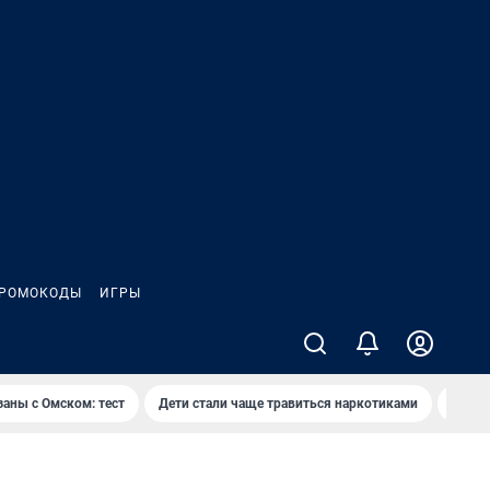
РОМОКОДЫ
ИГРЫ
заны с Омском: тест
Дети стали чаще травиться наркотиками
Появя