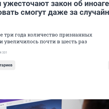
 ужесточают закон об иноаге
вать смогут даже за случай
е три года количество признанных
 увеличилось почти в шесть раз
4 331
тариев