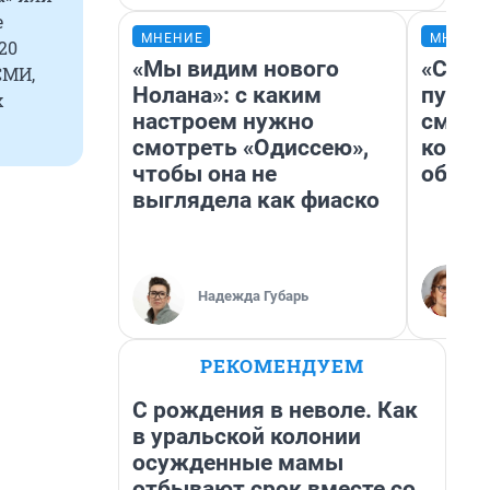
е
МНЕНИЕ
МНЕНИ
20
«Мы видим нового
«Спут
СМИ,
Нолана»: с каким
пургу»
х
настроем нужно
смерт
смотреть «Одиссею»,
котор
чтобы она не
обнар
выглядела как фиаско
Надежда Губарь
РЕКОМЕНДУЕМ
С рождения в неволе. Как
в уральской колонии
осужденные мамы
отбывают срок вместе со