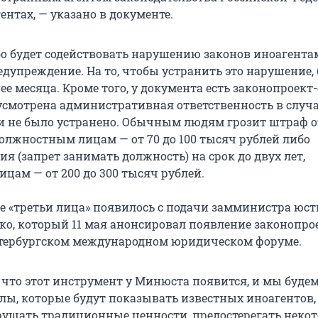
нтах, — указано в документе.
бо будет содействовать нарушению законов иноагентам
дупреждение. На то, чтобы устранить это нарушение, 
ее месяца. Кроме того, у документа есть законопроект
усмотрена административная ответственность в случа
и не было устранено. Обычным людям грозит штраф от
должностным лицам — от 70 до 100 тысяч рублей либо
 (запрет занимать должность) на срок до двух лет,
цам — от 200 до 300 тысяч рублей.
е «третьи лица» появилось с подачи замминистра юс
ко, который 11 мая анонсировал появление законопрое
етербургском международном юридическом форуме.
что этот инструмент у Минюста появится, и мы будем <
лы, которые будут показывать известных иноагентов,
арушать традиционные ценности, предостерегать некот