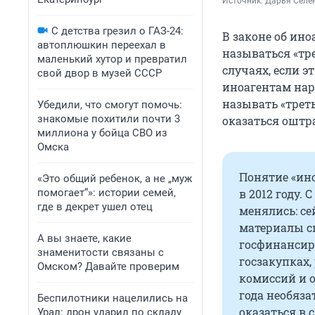
Источник: 
Дарья Селен
С детства грезил о ГАЗ-24:
В законе об ино
автоплюшкин переехал в
называться «тре
маленький хутор и превратил
случаях, если э
свой двор в музей СССР
иноагентам нар
называть «треть
Убедили, что смогут помочь:
знакомые похитили почти 3
оказаться ошт
миллиона у бойца СВО из
Омска
Понятие «ин
«Это общий ребенок, а не „муж
помогает“»: истории семей,
в 2012 году.
где в декрет ушел отец
менялись: с
материалы с
А вы знаете, какие
госфинансиро
знаменитости связаны с
госзакупках,
Омском? Давайте проверим
комиссий и 
года необяза
Беспилотники нацелились на
оказаться в 
Урал: дрон ударил по складу