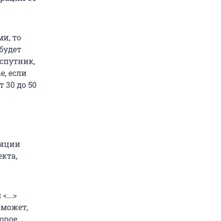
и, то
будет
-спутник,
е, если
 30 до 50
тиции
кта,
...>
 может,
орое