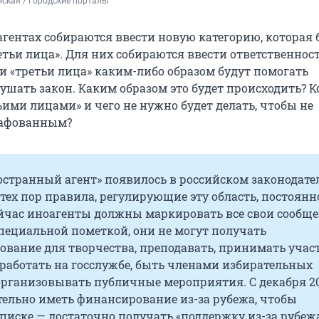
ская / Городские порталы
агентах собираются ввести новую категорию, которая 
тьи лица». Для них собираются ввести ответственност
ти «третьи лица» каким-либо образом будут помогать
ушать закон. Каким образом это будет происходить? К
ими лицами» и чего не нужно будет делать, чтобы не
рафованным?
остранный агент» появилось в российском законодате
 С тех пор правила, регулирующие эту область, постоянн
ейчас иноагенты должны маркировать все свои сообщ
пециальной пометкой, они не могут получать
вание для творчества, преподавать, принимать учас
 работать на госслужбе, быть членами избирательных
организовывать публичные мероприятия. С декабря 2
тельно иметь финансирование из-за рубежа, чтобы
списке — достаточно получать «поддержку из-за рубеж