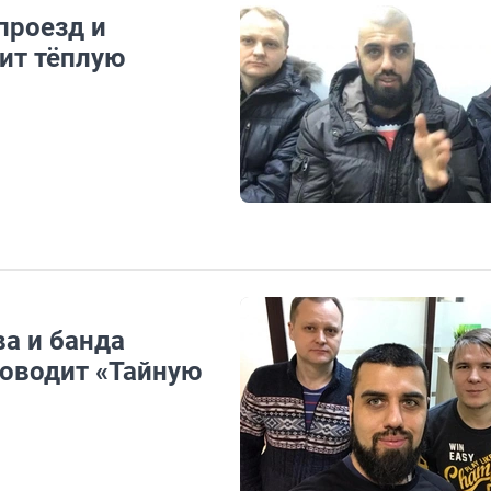
проезд и
ит тёплую
а и банда
роводит «Тайную