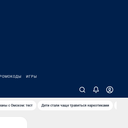
РОМОКОДЫ
ИГРЫ
заны с Омском: тест
Дети стали чаще травиться наркотиками
Появя