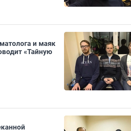
матолога и маяк
оводит «Тайную
еканной