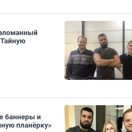
взломанный
«Тайную
е баннеры и
йную планёрку»