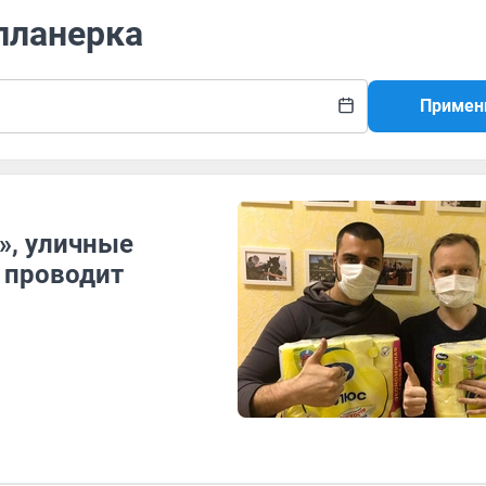
 планерка
Примен
», уличные
 проводит