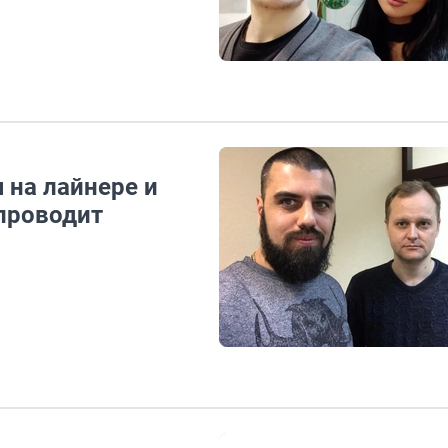
 на лайнере и
проводит