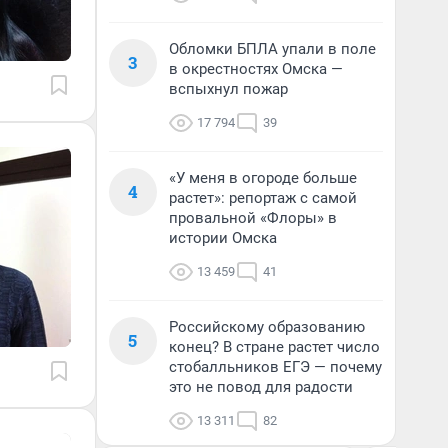
Обломки БПЛА упали в поле
3
в окрестностях Омска —
вспыхнул пожар
17 794
39
«У меня в огороде больше
4
растет»: репортаж с самой
провальной «Флоры» в
истории Омска
13 459
41
Российскому образованию
5
конец? В стране растет число
стобалльников ЕГЭ — почему
это не повод для радости
13 311
82