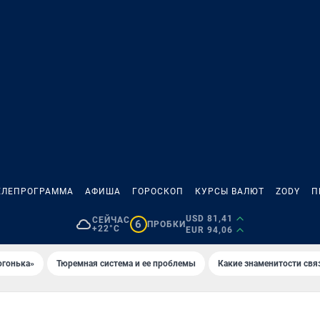
ЕЛЕПРОГРАММА
АФИША
ГОРОСКОП
КУРСЫ ВАЛЮТ
ZODY
П
USD 81,41
СЕЙЧАС
6
ПРОБКИ
+22°C
EUR 94,06
огонька»
Тюремная система и ее проблемы
Какие знаменитости свя