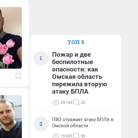
ТОП 5
Пожар и две
1
беспилотные
опасности: как
Омская область
пережила вторую
атаку БПЛА
29 142
22
ПВО отражает атаку БПЛА в
2
Омской области
19 031
90