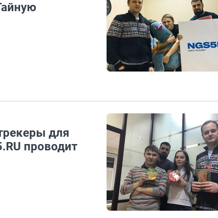
Тайную
трекеры для
5.RU проводит