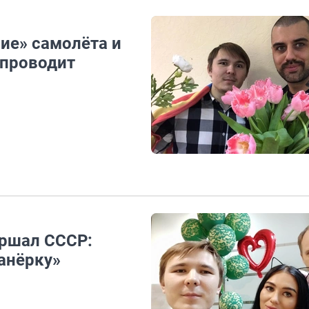
ие» самолёта и
 проводит
ршал СССР:
анёрку»