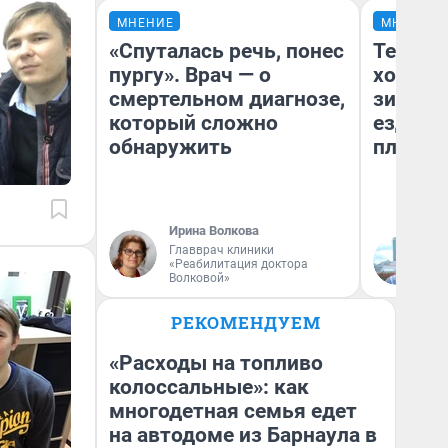
МНЕНИЕ
МНЕНИЕ
«Спуталась речь, понес
Тепло 
пургу». Врач — о
холодн
смертельном диагнозе,
зимой.
который сложно
ездит н
обнаружить
плюсы 
Ирина Волкова
Главврач клиники
Д
«Реабилитация доктора
Волковой»
РЕКОМЕНДУЕМ
«Расходы на топливо
колоссальные»: как
многодетная семья едет
на автодоме из Барнаула в