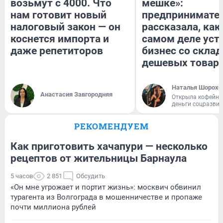
возьмут с 4000. Что
мешке»:
нам готовит новый
предпринимате
налоговый закон — он
рассказала, как
коснется импорта и
самом деле уст
даже репетиторов
бизнес со скла
дешевых товар
Наталья Шорохо
Анастасия Завгородняя
Открыла кофейну
деньги соцразви
РЕКОМЕНДУЕМ
Как приготовить хачапури — несколько
рецептов от жительницы Барнаула
5 часов
2 851
Обсудить
«Он мне угрожает и портит жизнь»: москвич обвинил
турагента из Волгограда в мошенничестве и пропаже
почти миллиона рублей