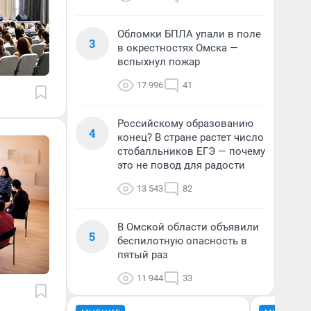
Обломки БПЛА упали в поле
3
в окрестностях Омска —
вспыхнул пожар
17 996
41
Российскому образованию
4
конец? В стране растет число
стобалльников ЕГЭ — почему
это не повод для радости
13 543
82
В Омской области объявили
5
беспилотную опасность в
пятый раз
11 944
33