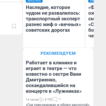
МНЕНИЕ
МНЕНИЕ
Наследие, которое
«Финал
чудом не развалилось:
ожидан
транспортный эксперт
смотре
разнес миф о «вечных»
«Стары
советских дорогах
большо
честна
Олег Арефьев
РЕКОМЕНДУЕМ
Блогер, предприниматель,
На
владелец в транспортном
бизнесе
Работает в клинике и
играет в театре — что
известно о сестре Вани
Дмитриенко,
оскандалившейся на
концерте в «Лужниках»
14 часов
8 795
7
«Год преследовал и облил кислотой».