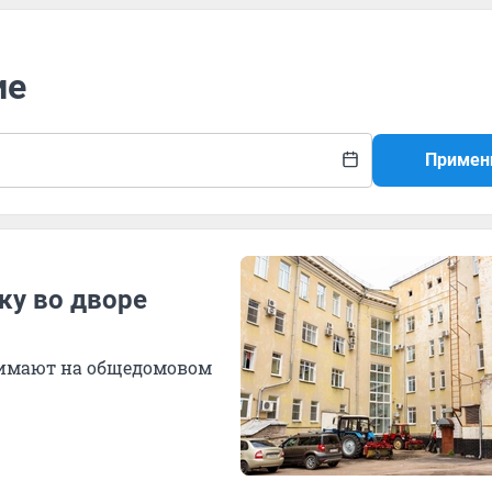
ие
Примен
ку во дворе
нимают на общедомовом