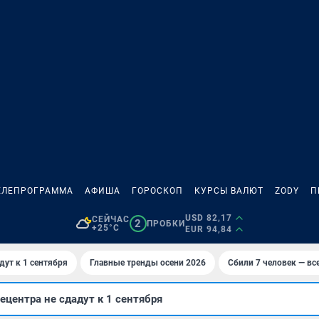
ЕЛЕПРОГРАММА
АФИША
ГОРОСКОП
КУРСЫ ВАЛЮТ
ZODY
П
USD 82,17
СЕЙЧАС
2
ПРОБКИ
+25°C
EUR 94,84
дут к 1 сентября
Главные тренды осени 2026
Сбили 7 человек — все
ецентра не сдадут к 1 сентября