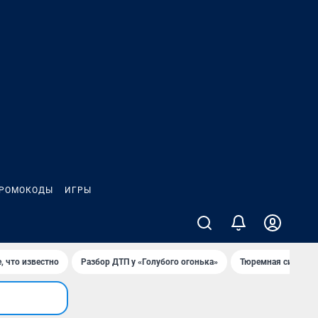
РОМОКОДЫ
ИГРЫ
, что известно
Разбор ДТП у «Голубого огонька»
Тюремная система