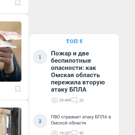
ТОП 5
Пожар и две
1
беспилотные
опасности: как
Омская область
пережила вторую
атаку БПЛА
29 499
22
ПВО отражает атаку БПЛА в
2
Омской области
19 227
90