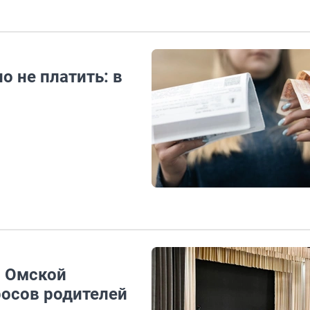
 не платить: в
я Омской
росов родителей