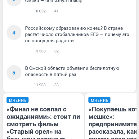
Омска — вспыхнул пожар
18 032
41
Российскому образованию конец? В стране
4
растет число стобалльников ЕГЭ — почему это
не повод для радости
13 588
82
В Омской области объявили беспилотную
5
опасность в пятый раз
11 983
33
МНЕНИЕ
МНЕНИЕ
«Финал не совпал с
«Покупаешь кот
ожиданиями»: стоит ли
мешке»:
смотреть фильм
предпринимате
«Старый орел» на
рассказала, как
большом экране —
самом деле уст