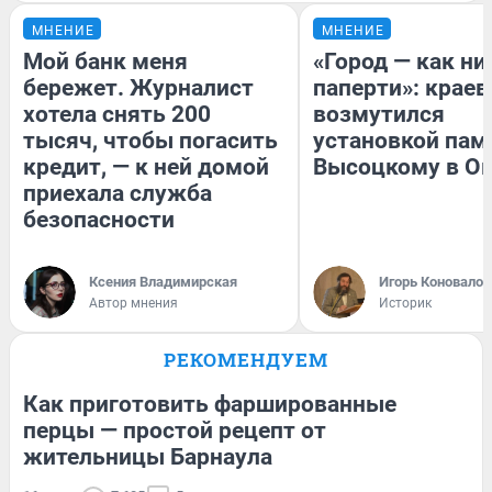
МНЕНИЕ
МНЕНИЕ
Мой банк меня
«Город — как н
бережет. Журналист
паперти»: краев
хотела снять 200
возмутился
тысяч, чтобы погасить
установкой пам
кредит, — к ней домой
Высоцкому в О
приехала служба
безопасности
Ксения Владимирская
Игорь Коновалов
Автор мнения
Историк
РЕКОМЕНДУЕМ
Как приготовить фаршированные
перцы — простой рецепт от
жительницы Барнаула