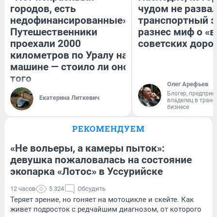
городов, есть
чудом не разва
недофинансированные».
транспортный э
Путешественники
разнес миф о «
проехали 2000
советских доро
километров по Уралу на
машине — стоило ли оно
того
Олег Арефьев
Блогер, предприн
Екатерина Литкевич
владелец в тран
бизнесе
РЕКОМЕНДУЕМ
«Не вольеры, а камеры пыток»:
девушка пожаловалась на состояние
экопарка «Лотос» в Уссурийске
12 часов
5 324
Обсудить
Теряет зрение, но гоняет на мотоцикле и скейте. Как
живет подросток с редчайшим диагнозом, от которого