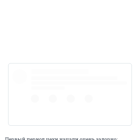
#Beijing2022
pic.twitter.com/9b6Uy7axi9
Первый период чехи начали очень задорно: