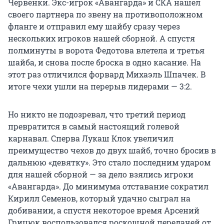
Червенки. Экс-игрок «Авангарда» и СКА нашел
своего партнера по звену на противоположном
фланге и отправил ему шайбу сразу через
нескольких игроков нашей сборной. А спустя
полминуты в ворота Федотова влетела и третья
шайба, и снова после броска в одно касание. На
этот раз отличился форвард Михаэль Шпачек. В
итоге чехи ушли на перерыв лидерами — 3:2.
Но никто не подозревал, что третий период
превратится в самый настоящий голевой
карнавал. Сперва Лукаш Клок увеличил
преимущество чехов до двух шайб, точно бросив в
дальнюю «девятку». Это стало последним ударом
для нашей сборной — за дело взялись игроки
«Авангарда». До минимума отставание сократил
Кирилл Семенов, который удачно сыграл на
добивании, а спустя некоторое время Арсений
Грицюк воспользовался роскошной передачей от