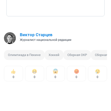
Виктор Старцев
Журналист национальной редакции
Олимпиада в Пекине
Хоккей
Сборная ОКР
Сборная Ч
0
0
0
0
0