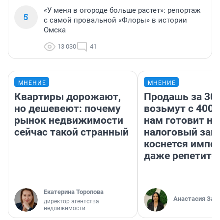
«У меня в огороде больше растет»: репортаж
5
с самой провальной «Флоры» в истории
Омска
13 030
41
МНЕНИЕ
МНЕНИЕ
Квартиры дорожают,
Продашь за 300
но дешевеют: почему
возьмут с 4000
рынок недвижимости
нам готовит н
сейчас такой странный
налоговый зако
коснется импор
даже репетито
Екатерина Торопова
Анастасия Зав
директор агентства
недвижимости