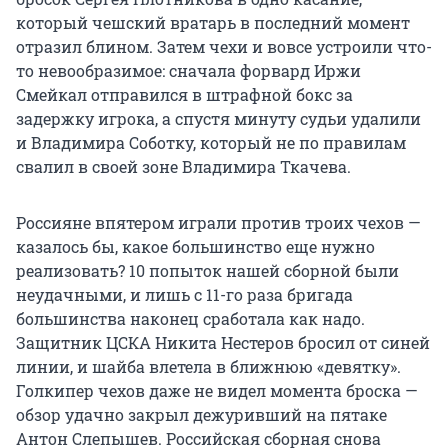
который чешский вратарь в последний момент
отразил блином. Затем чехи и вовсе устроили что-
то невообразимое: сначала форвард Иржи
Смейкал отправился в штрафной бокс за
задержку игрока, а спустя минуту судьи удалили
и Владимира Соботку, который не по правилам
свалил в своей зоне Владимира Ткачева.
Россияне впятером играли против троих чехов —
казалось бы, какое большинство еще нужно
реализовать? 10 попыток нашей сборной были
неудачными, и лишь с 11-го раза бригада
большинства наконец сработала как надо.
Защитник ЦСКА Никита Нестеров бросил от синей
линии, и шайба влетела в ближнюю «девятку».
Голкипер чехов даже не видел момента броска —
обзор удачно закрыл дежуривший на пятаке
Антон Слепышев. Российская сборная снова