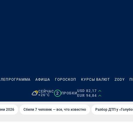
ЕЛЕПРОГРАММА
АФИША
ГОРОСКОП
КУРСЫ ВАЛЮТ
ZODY
П
USD 82,17
СЕЙЧАС
2
ПРОБКИ
+26°C
EUR 94,84
ени 2026
Сбили 7 человек — все, что известно
Разбор ДТП у «Голубо