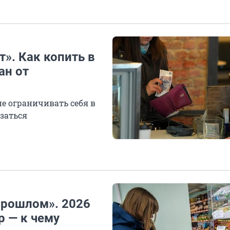
». Как копить в
ан от
е ограничивать себя в
азаться
прошлом». 2026
р — к чему