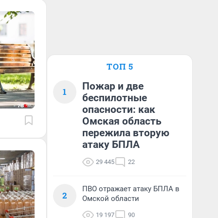
ТОП 5
Пожар и две
1
беспилотные
опасности: как
Омская область
пережила вторую
атаку БПЛА
29 445
22
ПВО отражает атаку БПЛА в
2
Омской области
19 197
90