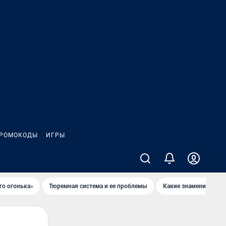
РОМОКОДЫ
ИГРЫ
го огонька»
Тюремная система и ее проблемы
Какие знаменитости 