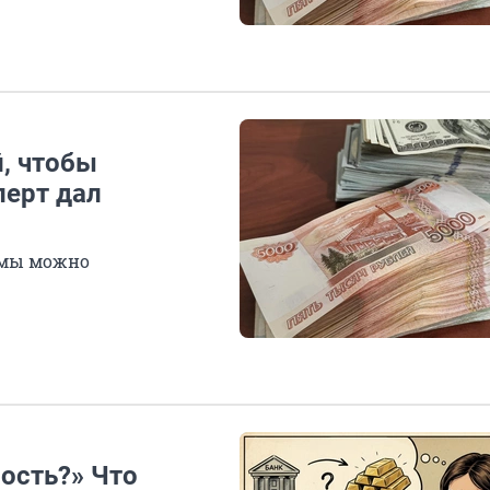
, чтобы
перт дал
ммы можно
ость?» Что