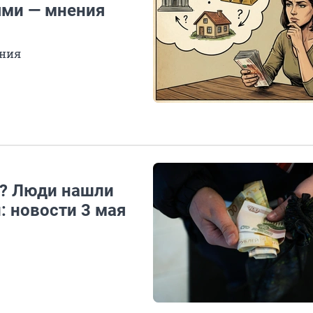
ями — мнения
ения
н? Люди нашли
 новости 3 мая