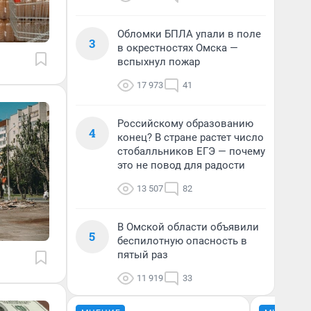
Обломки БПЛА упали в поле
3
в окрестностях Омска —
вспыхнул пожар
17 973
41
Российскому образованию
4
конец? В стране растет число
стобалльников ЕГЭ — почему
это не повод для радости
13 507
82
В Омской области объявили
5
беспилотную опасность в
пятый раз
11 919
33