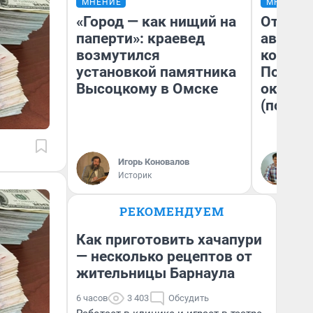
МНЕНИЕ
МНЕНИЕ
«Город — как нищий на
От сус
паперти»: краевед
автобу
возмутился
кондиц
установкой памятника
Почему
Высоцкому в Омске
оказал
(почти 
Игорь Коновалов
Се
Историк
РЕКОМЕНДУЕМ
Как приготовить хачапури
— несколько рецептов от
жительницы Барнаула
6 часов
3 403
Обсудить