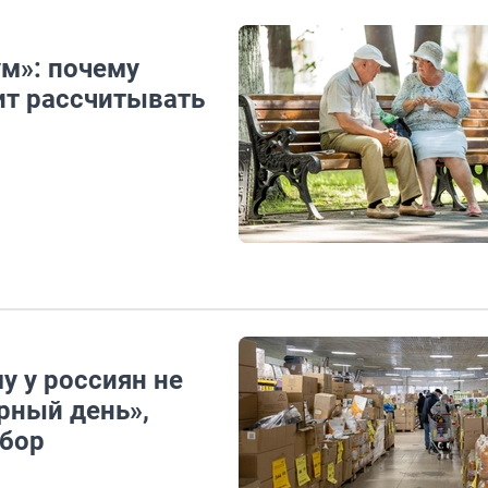
м»: почему
ит рассчитывать
у у россиян не
рный день»,
збор