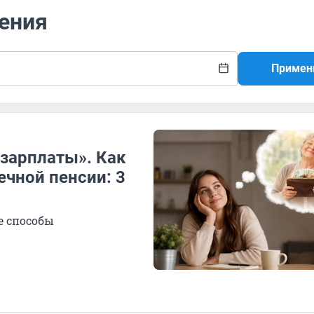
жения
Примен
 зарплаты». Как
ечной пенсии: 3
е способы