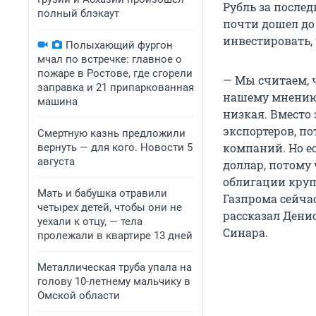
Рубль за послед
полный блэкаут
почти дошел до 
инвестировать,
Полыхающий фургон
мчал по встречке: главное о
пожаре в Ростове, где сгорели
— Мы считаем, ч
заправка и 21 припаркованная
нашему мнению,
машина
низкая. Вместо
экспортеров, п
Смертную казнь предложили
компаний. Но е
вернуть — для кого. Новости 5
августа
доллар, потому
облигации круп
Мать и бабушка отравили
Газпрома сейчас
четырех детей, чтобы они не
рассказал Дени
уехали к отцу, — тела
Синара.
пролежали в квартире 13 дней
Металлическая труба упала на
голову 10-летнему мальчику в
Омской области