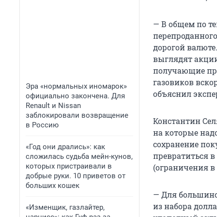
— В общем по т
перепроданного
дорогой валюте
выглядят акции
получающие при
газовиков вскор
Эра «нормальных иномарок»
объяснил экспе
официально закончена. Для
Renault и Nissan
заблокировали возвращение
Константин Сел
в Россию
на которые над
сохранение пок
«Год они дрались»: как
превратиться в
сложилась судьба мейн-кунов,
которых пристраивали в
(ограничения в
добрые руки. 10 приветов от
больших кошек
— Для большинс
из набора доллар
«Изменщик, газлайтер,