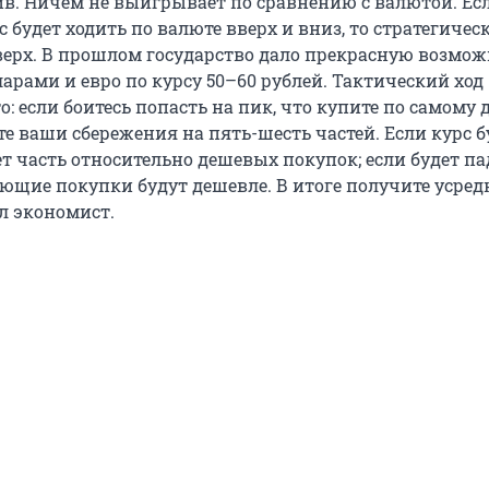
в. Ничем не выигрывает по сравнению с валютой. Ес
рс будет ходить по валюте вверх и вниз, то стратегичес
верх. В прошлом государство дало прекрасную возмож
арами и евро по курсу 50–60 рублей. Тактический ход
: если боитесь попасть на пик, что купите по самому 
йте ваши сбережения на пять-шесть частей. Если курс б
дет часть относительно дешевых покупок; если будет па
ующие покупки будут дешевле. В итоге получите усре
л экономист.