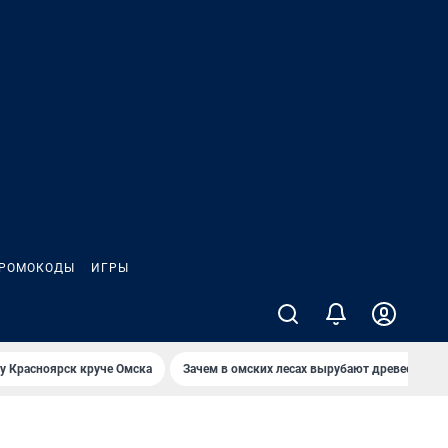
РОМОКОДЫ
ИГРЫ
у Красноярск круче Омска
Зачем в омских лесах вырубают древесину