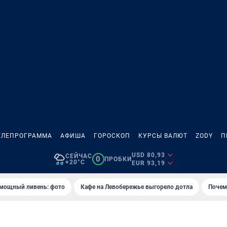
ЕЛЕПРОГРАММА
АФИША
ГОРОСКОП
КУРСЫ ВАЛЮТ
ZODY
П
USD 80,93
СЕЙЧАС
0
ПРОБКИ
+20°C
EUR 93,19
 мощный ливень: фото
Кафе на Левобережье выгорело дотла
Почем