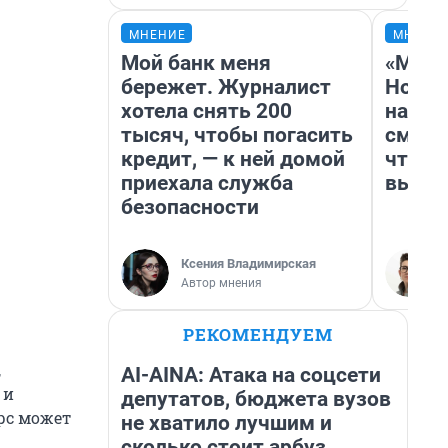
МНЕНИЕ
МНЕНИ
Мой банк меня
«Мы в
бережет. Журналист
Нолан
хотела снять 200
настр
тысяч, чтобы погасить
смотр
кредит, — к ней домой
чтобы
приехала служба
выгля
безопасности
Ксения Владимирская
Автор мнения
РЕКОМЕНДУЕМ
,
AI-AINA: Атака на соцсети
 и
депутатов, бюджета вузов
урс может
не хватило лучшим и
сколько стоит арбуз