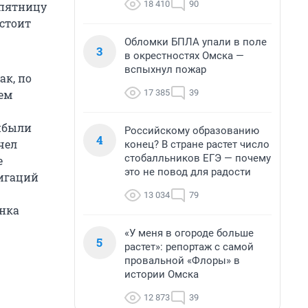
18 410
90
 пятницу
 стоит
Обломки БПЛА упали в поле
3
в окрестностях Омска —
вспыхнул пожар
ак, по
17 385
39
ем
рибыли
Российскому образованию
4
чел
конец? В стране растет число
стобалльников ЕГЭ — почему
е
это не повод для радости
лигаций
13 034
79
анка
«У меня в огороде больше
5
растет»: репортаж с самой
провальной «Флоры» в
истории Омска
12 873
39