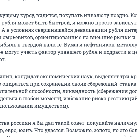
екущему курсу, видится, покупать инвалюту поздно. К
 рубля может быть быстрой, и можно просто зависнут
. А в условиях свершившейся девальвации рубля инт
 сырьевиков, ориентированные на внешние рынки и
быль в твердой валюте. Бумаги нефтяников, металлу
е могут учесть фактор упавшего рубля и подрасти в це
рт.
янин, кандидат экономических наук, выделяет три кр
о опираться при сохранении своих сбережений: ставка
упательной способности, ликвидность (сбережения д
 деньги в любой момент), избежание риска рестрикци
 пользовании имуществом).
тва россиян я бы дал такой совет: покупайте наличн
, евро, юань. Что удастся. Возможно, золото, но это бо