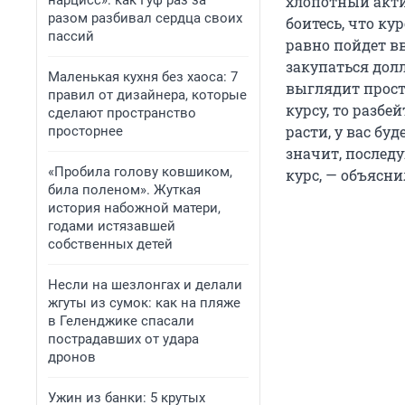
нарцисс»: как Гуф раз за
хлопотный акти
разом разбивал сердца своих
боитесь, что ку
пассий
равно пойдет в
закупаться долл
Маленькая кухня без хаоса: 7
выглядит просто
правил от дизайнера, которые
курсу, то разбе
сделают пространство
расти, у вас бу
просторнее
значит, послед
«Пробила голову ковшиком,
курс, — объясни
била поленом». Жуткая
история набожной матери,
годами истязавшей
собственных детей
Несли на шезлонгах и делали
жгуты из сумок: как на пляже
в Геленджике спасали
пострадавших от удара
дронов
Ужин из банки: 5 крутых