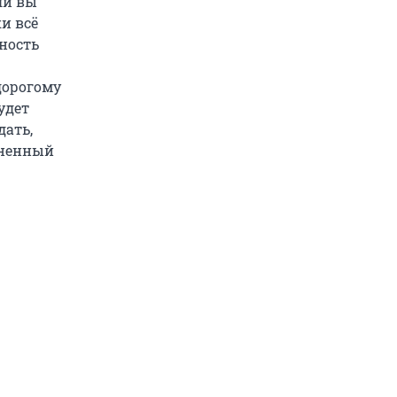
ли вы
ки всё
ность
дорогому
удет
дать,
дненный