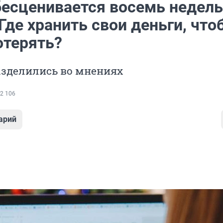
бесценивается восемь недель
Где хранить свои деньги, что
отерять?
азделились во мнениях
2 106
арий