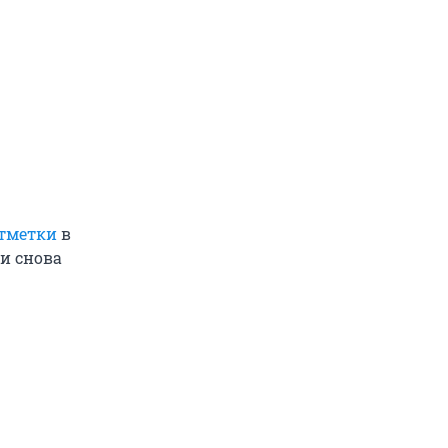
отметки
в
ли снова