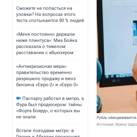
Сможете не попасться на
уловки? На вопросах этого
теста спотыкаются 90 % людей
«Меня постоянно держали
ниже плинтуса»: Миа Бойка
рассказала о тяжелом
расставании с абьюзером
«Антикризисная мера»:
правительство временно
разрешило продажу и ввоз
бензина «Евро-2» и «Евро-3»
Паспарту работал в метро, а
Фура был продюсером: тайны
«Форта Боярд», о которых вы
не знали
Рубль обесценивается
Источник: 
Ирина Шаров
Встали поездами метро: в
Грузии и Абхазии произошел