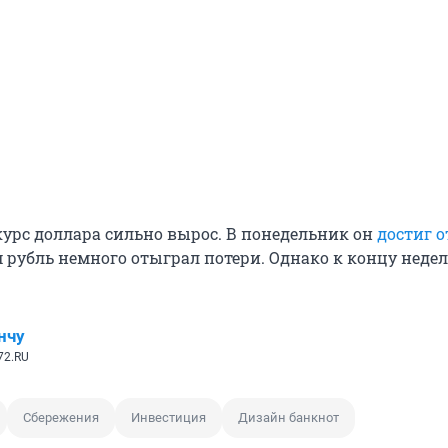
курс доллара сильно вырос. В понедельник он
достиг 
м рубль немного отыграл потери. Однако к концу неде
нчу
72.RU
Сбережения
Инвестиция
Дизайн банкнот