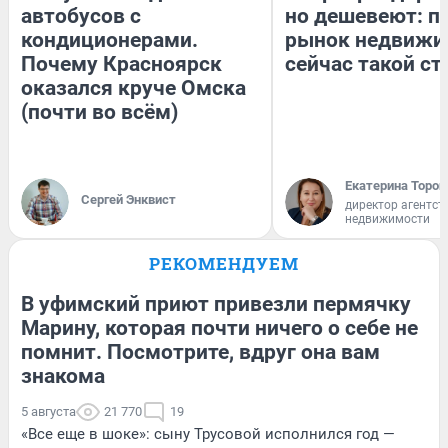
автобусов с
но дешевеют: п
кондиционерами.
рынок недвижи
Почему Красноярск
сейчас такой с
оказался круче Омска
(почти во всём)
Екатерина Тороп
Сергей Энквист
директор агентст
недвижимости
РЕКОМЕНДУЕМ
В уфимский приют привезли пермячку
Марину, которая почти ничего о себе не
помнит. Посмотрите, вдруг она вам
знакома
5 августа
21 770
19
«Все еще в шоке»: сыну Трусовой исполнился год —