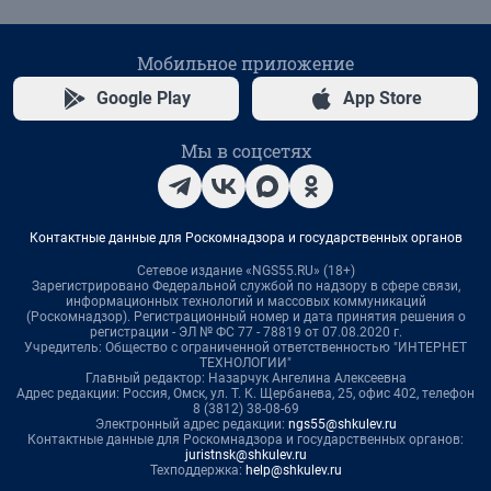
Мобильное приложение
Google Play
App Store
Мы в соцсетях
Контактные данные для Роскомнадзора и государственных органов
Сетевое издание «NGS55.RU» (18+)
Зарегистрировано Федеральной службой по надзору в сфере связи,
информационных технологий и массовых коммуникаций
(Роскомнадзор). Регистрационный номер и дата принятия решения о
регистрации - ЭЛ № ФС 77 - 78819 от 07.08.2020 г.
Учредитель: Общество с ограниченной ответственностью "ИНТЕРНЕТ
ТЕХНОЛОГИИ"
Главный редактор: Назарчук Ангелина Алексеевна
Адрес редакции: Россия, Омск, ул. Т. К. Щербанева, 25, офис 402, телефон
8 (3812) 38-08-69
Электронный адрес редакции:
ngs55@shkulev.ru
Контактные данные для Роскомнадзора и государственных органов:
juristnsk@shkulev.ru
Техподдержка:
help@shkulev.ru