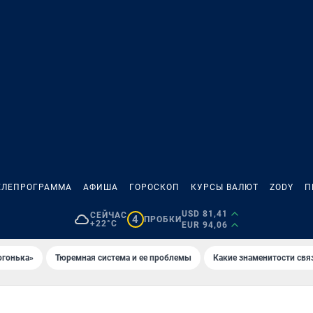
ЕЛЕПРОГРАММА
АФИША
ГОРОСКОП
КУРСЫ ВАЛЮТ
ZODY
П
USD 81,41
СЕЙЧАС
4
ПРОБКИ
+22°C
EUR 94,06
огонька»
Тюремная система и ее проблемы
Какие знаменитости свя