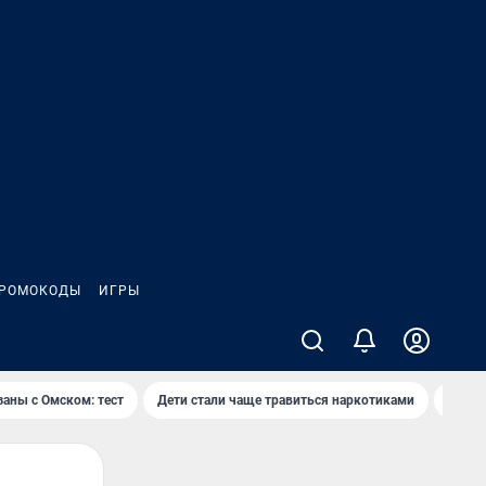
РОМОКОДЫ
ИГРЫ
заны с Омском: тест
Дети стали чаще травиться наркотиками
Появя