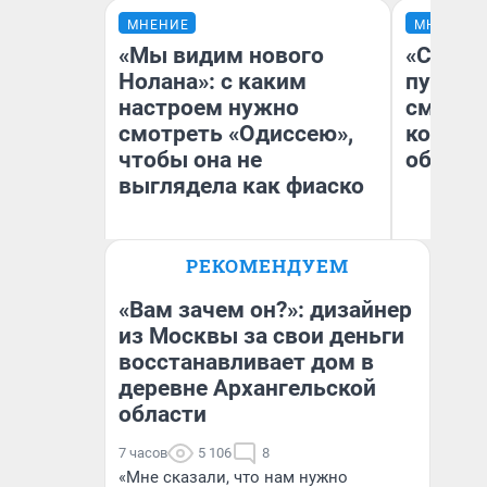
МНЕНИЕ
МНЕНИЕ
«Мы видим нового
«Спутал
Нолана»: с каким
пургу».
настроем нужно
смерте
смотреть «Одиссею»,
которы
чтобы она не
обнару
выглядела как фиаско
Ир
РЕКОМЕНДУЕМ
Гл
Надежда Губарь
«Р
Во
«Вам зачем он?»: дизайнер
из Москвы за свои деньги
восстанавливает дом в
деревне Архангельской
области
7 часов
5 106
8
«Мне сказали, что нам нужно