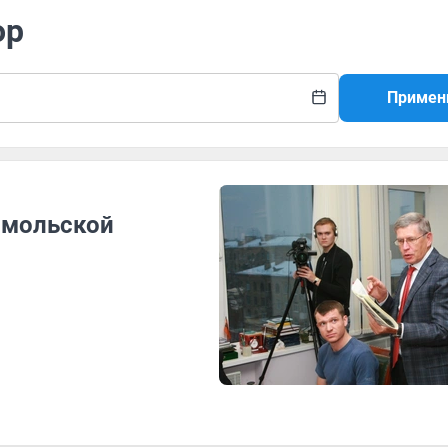
ор
Примен
омольской