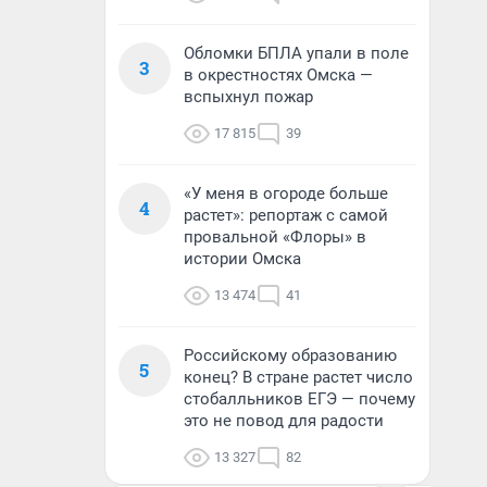
Обломки БПЛА упали в поле
3
в окрестностях Омска —
вспыхнул пожар
17 815
39
«У меня в огороде больше
4
растет»: репортаж с самой
провальной «Флоры» в
истории Омска
13 474
41
Российскому образованию
5
конец? В стране растет число
стобалльников ЕГЭ — почему
это не повод для радости
13 327
82