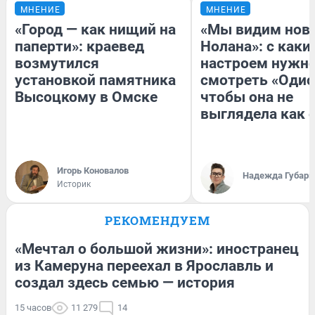
МНЕНИЕ
МНЕНИЕ
«Город — как нищий на
«Мы видим нов
паперти»: краевед
Нолана»: с каки
возмутился
настроем нужн
установкой памятника
смотреть «Одис
Высоцкому в Омске
чтобы она не
выглядела как 
Игорь Коновалов
Надежда Губарь
Историк
РЕКОМЕНДУЕМ
«Мечтал о большой жизни»: иностранец
из Камеруна переехал в Ярославль и
создал здесь семью — история
15 часов
11 279
14