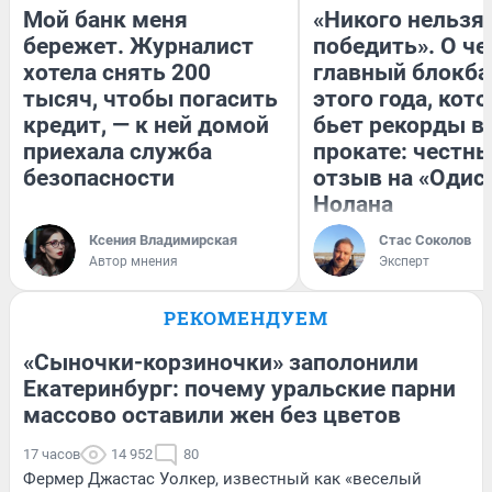
Мой банк меня
«Никого нельзя
бережет. Журналист
победить». О ч
хотела снять 200
главный блокба
тысяч, чтобы погасить
этого года, кот
кредит, — к ней домой
бьет рекорды в
приехала служба
прокате: честн
безопасности
отзыв на «Одис
Нолана
Ксения Владимирская
Стас Соколов
Автор мнения
Эксперт
РЕКОМЕНДУЕМ
«Сыночки-корзиночки» заполонили
Екатеринбург: почему уральские парни
массово оставили жен без цветов
17 часов
14 952
80
Фермер Джастас Уолкер, известный как «веселый